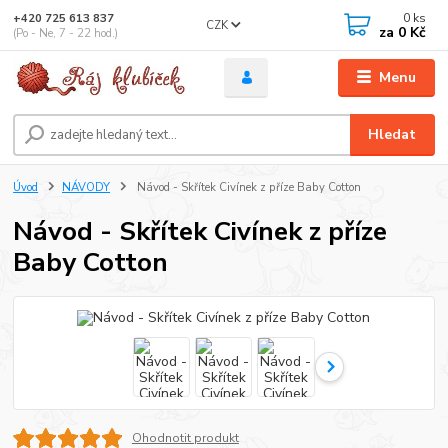
0
ks
+420 725 613 837
CZK
za
0 Kč
(Po - Ne, 7 - 22 hod.)
Menu
Hledat
Úvod
NÁVODY
Návod - Skřítek Civínek z příze Baby Cotton
Návod - Skřítek Civínek z příze
Baby Cotton
Ohodnotit produkt