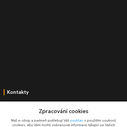
Kontakty
Mgr. Linda Dobešová
+420 725 613 837
Zpracování cookies
(Po - Ne, 7 - 22 hod.)
Náš e-shop a partneři potřebují Váš
souhlas
s použitím souborů
cookies, aby Vám mohli zobrazovat informace týkající se Vašich