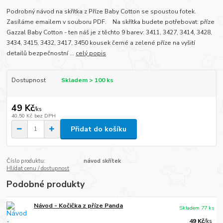
Podrobný návod na skřítka z Příze Baby Cotton se spoustou fotek.
Zasíláme emailem v souboru PDF. Na skřítka budete potřebovat: příze
Gazzal Baby Cotton - ten náš je z těchto 9 barev: 3411, 3427, 3414, 3428,
3434, 3415, 3432, 3417, 3450 kousek černé a zelené příze na vyšití
detailů bezpečnostní ...
celý popis
Dostupnost
Skladem > 100 ks
49 Kč
/
ks
40,50 Kč
bez DPH
Přidat do košíku
Číslo produktu:
návod skřítek
Hlídat cenu / dostupnost
Podobné produkty
Návod - Kočička z příze Panda
Skladem 77 ks
49 Kč
/
ks