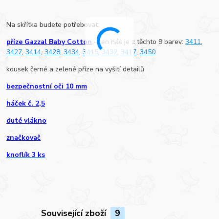
Na skřítka budete potřebovat:
příze Gazzal Baby Cotton
- ten náš je z těchto 9 barev:
3411
,
3427
,
3414
,
3428
,
3434
,
3415
,
3432
,
3417
,
3450
kousek černé a zelené příze na vyšití detailů
bezpečnostní oči 10 mm
háček č. 2,5
duté vlákno
značkovač
knoflík 3 ks
Související zboží
9