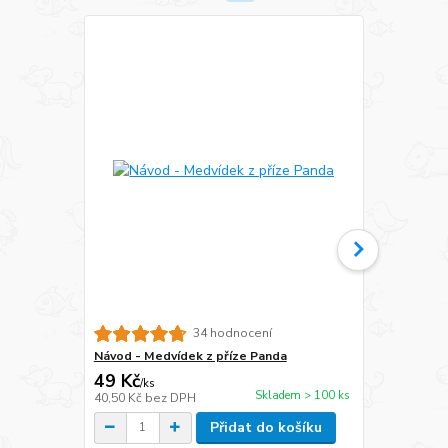
34 hodnocení
Návod - Medvídek z příze Panda
Návod - Oveč
49 Kč
49 Kč
/
ks
/
ks
Skladem > 100 ks
40,50 Kč
bez DPH
40,50 Kč
bez
Přidat do košíku