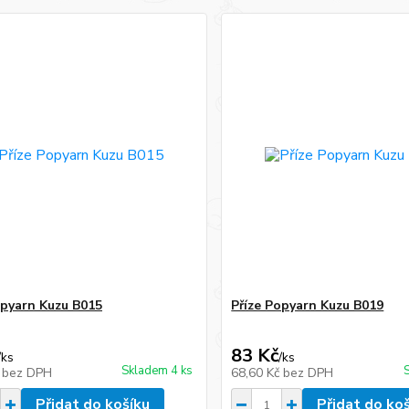
opyarn Kuzu B015
Příze Popyarn Kuzu B019
83 Kč
/
ks
/
ks
Skladem 4 ks
č
bez DPH
68,60 Kč
bez DPH
Přidat do košíku
Přidat do ko