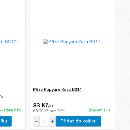
Příze Popyarn Kuzu B014
0)
83 Kč
/
ks
Skladem 8 ks
Skladem 1 ks
68,60 Kč
bez DPH
šíku
Přidat do košíku