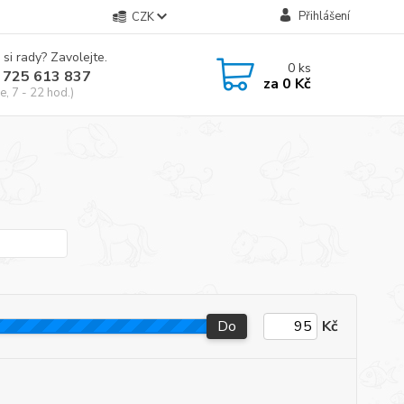
Přihlášení
CZK
 si rady? Zavolejte.
0
ks
 725 613 837
za
0 Kč
e, 7 - 22 hod.)
Do
Kč