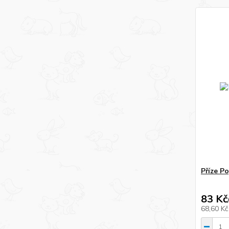
Příze P
83 Kč
68,60 K