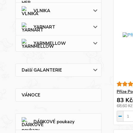
VLNIKA
YARNART
YARNMELLOW
Další GALANTERIE
Příze P
VÁNOCE
83 Kč
68,60 K
DÁRKOVÉ poukazy