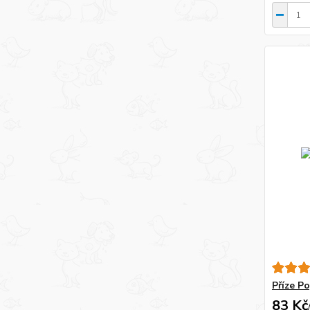
Příze P
83 Kč