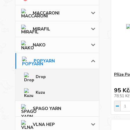
MACCARONI
MIRAFIL
NAKO
POPYARN
Příze P
Drop
95 Kč
Kuzu
78,51 K
SPAGO YARN
VLNA HEP