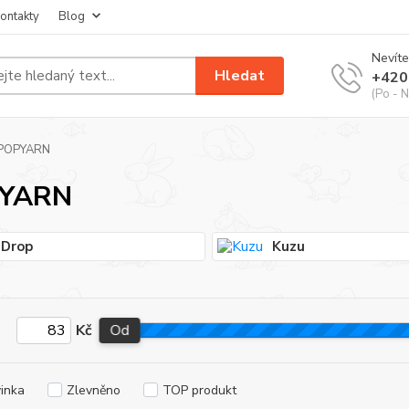
ontakty
Blog
Nevíte
Hledat
+420
(Po - N
POPYARN
YARN
Drop
Kuzu
Kč
Od
inka
Zlevněno
TOP produkt