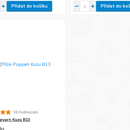
Přidat do košíku
Přidat do ko
16 hodnocení
opyarn Kuzu B13
/
ks