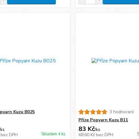
opyarn Kuzu B025
3 hodnocení
Příze Popyarn Kuzu B11
83 Kč
/
ks
/
ks
Skladem 4 ks
č
bez DPH
68,60 Kč
bez DPH