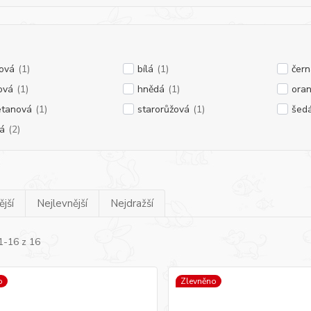
ová
(1)
bílá
(1)
čern
lová
(1)
hnědá
(1)
ora
tanová
(1)
starorůžová
(1)
šed
tá
(2)
jší
Nejlevnější
Nejdražší
1-16 z 16
o
Zlevněno