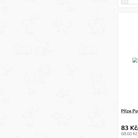
Příze P
83 Kč
68,60 K