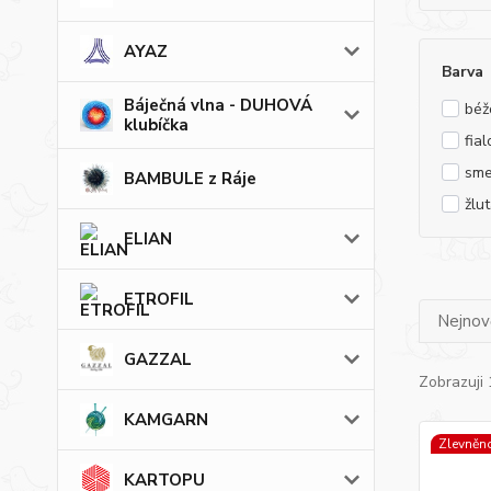
AYAZ
Barva
Báječná vlna - DUHOVÁ
béž
klubíčka
fia
sme
BAMBULE z Ráje
žlu
ELIAN
ETROFIL
Nejnově
GAZZAL
Zobrazuji 
KAMGARN
Zlevněn
KARTOPU