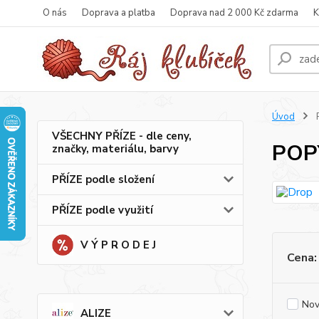
O nás
Doprava a platba
Doprava nad 2 000 Kč zdarma
K
Úvod
VŠECHNY PŘÍZE - dle ceny,
POP
značky, materiálu, barvy
PŘÍZE podle složení
PŘÍZE podle využití
V Ý P R O D E J
Cena:
Nov
ALIZE