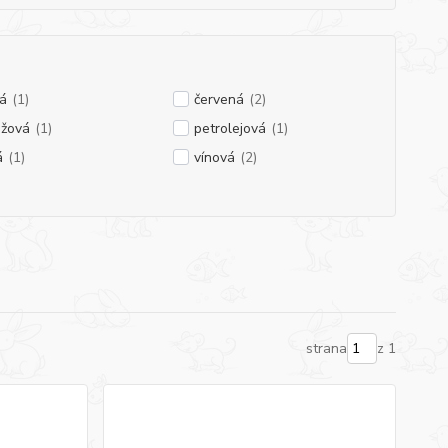
á
(1)
červená
(2)
nžová
(1)
petrolejová
(1)
á
(1)
vínová
(2)
strana
z 1