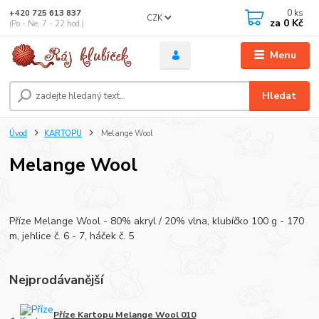
0
ks
+420 725 613 837
CZK
za
0 Kč
(Po - Ne, 7 - 22 hod.)
Menu
Hledat
Úvod
KARTOPU
Melange Wool
Melange Wool
Příze Melange Wool - 80% akryl / 20% vlna, klubíčko 100 g - 170
m, jehlice č. 6 - 7, háček č. 5
Nejprodávanější
Příze Kartopu Melange Wool 010