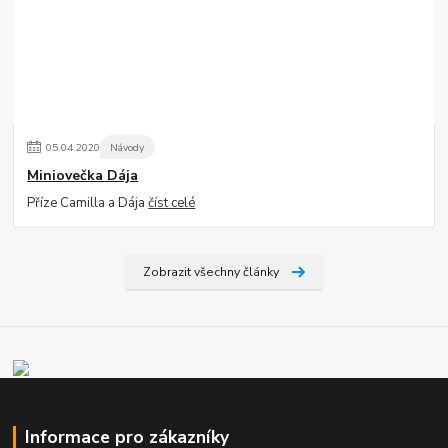
05
.
04
.
2020
Návody
Miniovečka Dája
Příze Camilla a Dája
číst celé
Zobrazit všechny články
Informace pro zákazníky