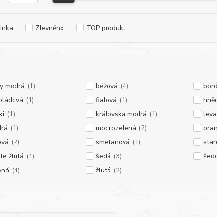
inka
Zlevněno
TOP produkt
y modrá
(1)
béžová
(4)
bor
oládová
(1)
fialová
(1)
hně
ki
(1)
královská modrá
(1)
lev
rá
(1)
modrozelená
(2)
ora
ová
(2)
smetanová
(1)
star
tle žlutá
(1)
šedá
(3)
šed
ená
(4)
žlutá
(2)