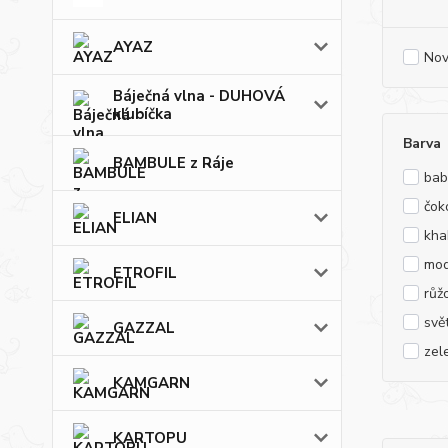
AYAZ
Nov
Báječná vlna - DUHOVÁ
klubíčka
Barva
BAMBULE z Ráje
bab
čok
ELIAN
kha
mod
ETROFIL
růž
svě
GAZZAL
zel
KAMGARN
KARTOPU