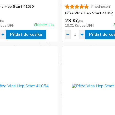
lna Hep Start 41030
7 hodnocení
Příze Vlna Hep Start 41042
23 Kč
/
ks
/
ks
Skladem 1 ks
č
bez DPH
19,01 Kč
bez DPH
Přidat do košíku
Přidat do ko