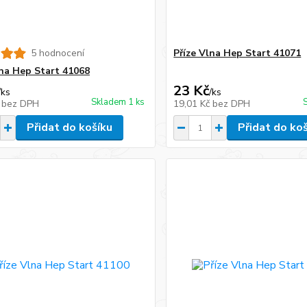
5 hodnocení
Příze Vlna Hep Start 41071
lna Hep Start 41068
23 Kč
/
ks
/
ks
Skladem 1 ks
č
bez DPH
19,01 Kč
bez DPH
Přidat do košíku
Přidat do ko