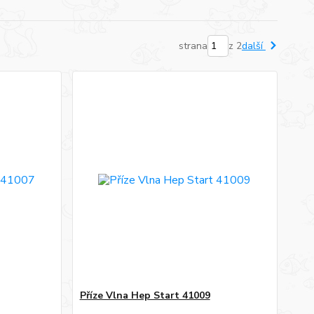
strana
z 2
další
Příze Vlna Hep Start 41009