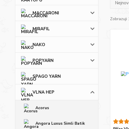
Nejnově
MACCARONI
Zobrazuji 
MIRAFIL
NAKO
POPYARN
SPAGO YARN
VLNA HEP
Acorus
Angora Luxus Simli Batik
Příze V