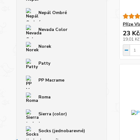
Nepál Ombré
Příze V
Nevada Color
23 Kč
19,01 K
Norek
Patty
PP Macrame
Roma
Sierra (color)
Socks (jednobarevné)