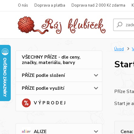
O nás
Doprava a platba
Doprava nad 2 000 Kč zdarma
K
Úvod
VŠECHNY PŘÍZE - dle ceny,
Star
značky, materiálu, barvy
PŘÍZE podle složení
PŘÍZE podle využití
Příze Sta
V Ý P R O D E J
Start je 
Cena:
ALIZE