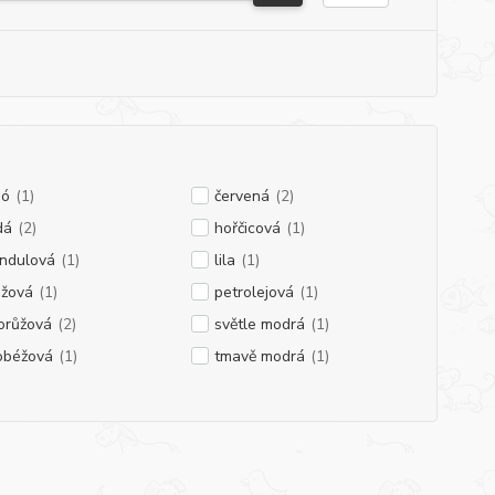
dó
(1)
červená
(2)
dá
(2)
hořčicová
(1)
andulová
(1)
lila
(1)
nžová
(1)
petrolejová
(1)
orůžová
(2)
světle modrá
(1)
obéžová
(1)
tmavě modrá
(1)