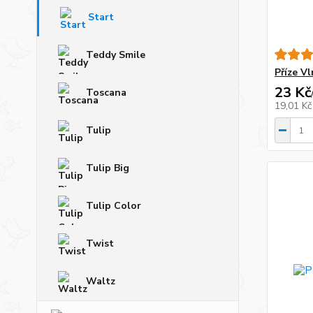
Start
Teddy Smile
Příze V
23 Kč
Toscana
19,01 K
Tulip
Tulip Big
Tulip Color
Twist
Waltz