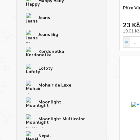
Happy Baby
Příze V
Jeans
23 Kč
19,01 K
Jeans Big
Kordonetka
Lofoty
Mohair de Luxe
Moonlight
Moonlight Multicolor
Nepál