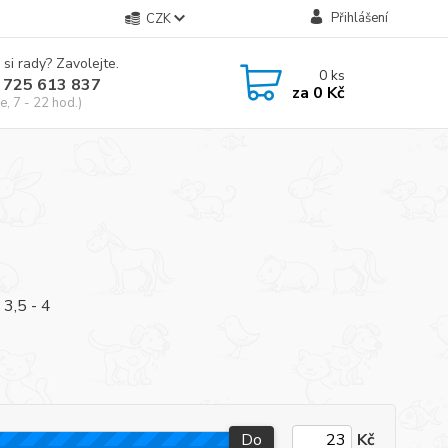
Přihlášení
CZK
 si rady? Zavolejte.
0
ks
 725 613 837
za
0 Kč
e, 7 - 22 hod.)
 3,5 - 4
Do
Kč