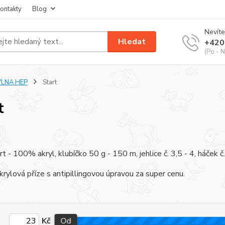
ontakty
Blog
Nevíte
Hledat
+420
(Po - N
VLNA HEP
Start
t
rt - 100% akryl, klubíčko 50 g - 150 m, jehlice č. 3,5 - 4, háček č.
akrylová příze s antipillingovou úpravou za super cenu.
Kč
Od