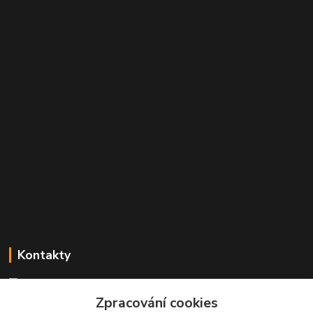
Kontakty
Mgr. Linda Dobešová
+420 725 613 837
Zpracování cookies