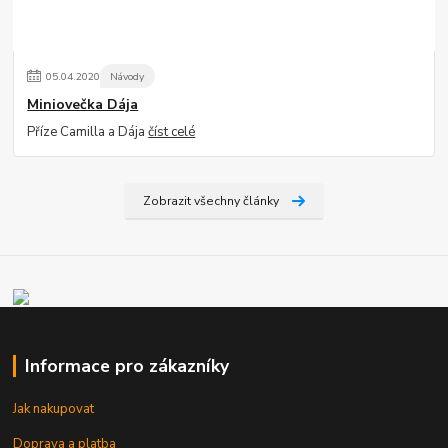
05
.
04
.
2020
Návody
Miniovečka Dája
Příze Camilla a Dája
číst celé
Zobrazit všechny články
Informace pro zákazníky
Jak nakupovat
Doprava a platba