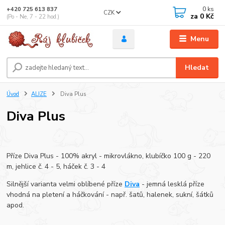
0
ks
+420 725 613 837
CZK
za
0 Kč
(Po - Ne, 7 - 22 hod.)
Menu
Hledat
Úvod
ALIZE
Diva Plus
Diva Plus
Příze Diva Plus - 100% akryl - mikrovlákno, klubíčko 100 g - 220
m, jehlice č. 4 - 5, háček č. 3 - 4
Silnější varianta velmi oblíbené příze
Diva
- jemná lesklá příze
vhodná na pletení a háčkování - např. šatů, halenek, sukní, šátků
apod.