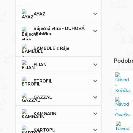
AYAZ
Báječná vlna - DUHOVÁ
klubíčka
BAMBULE z Ráje
Podobn
ELIAN
ETROFIL
GAZZAL
KAMGARN
KARTOPU