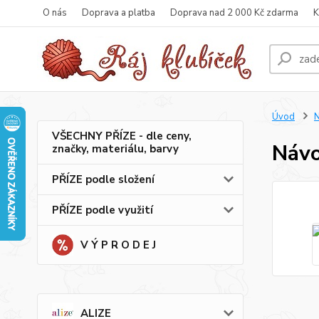
O nás
Doprava a platba
Doprava nad 2 000 Kč zdarma
K
Úvod
VŠECHNY PŘÍZE - dle ceny,
Návo
značky, materiálu, barvy
PŘÍZE podle složení
PŘÍZE podle využití
V Ý P R O D E J
ALIZE