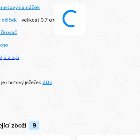
metový čumáček
 očiček
-
velikost 0,7 cm
ačkovač
ákno
3,5 a 2,5
 je i hotový ježeček
ZDE
.
jící zboží
9