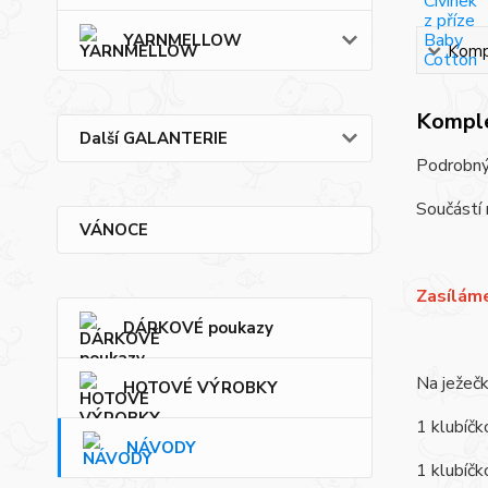
YARNMELLOW
Kompl
Komple
Další GALANTERIE
Podrobný
Součástí 
VÁNOCE
Zasílám
DÁRKOVÉ poukazy
Na ježeč
HOTOVÉ VÝROBKY
1 klubíč
NÁVODY
1 klubíčk