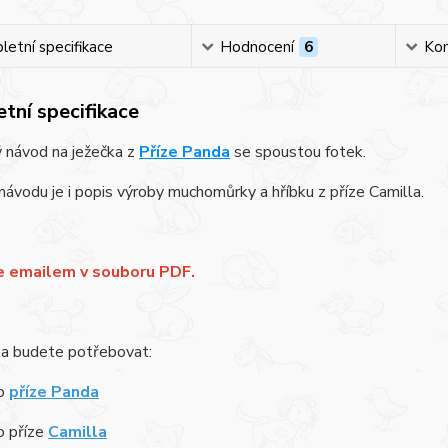
etní specifikace
Hodnocení
6
Ko
tní specifikace
 návod na ježečka z
Příze Panda
se spoustou fotek.
návodu je i popis výroby muchomůrky a hříbku z příze Camilla.
e emailem v souboru PDF.
ka budete potřebovat:
ko
příze Panda
o příze
Camilla