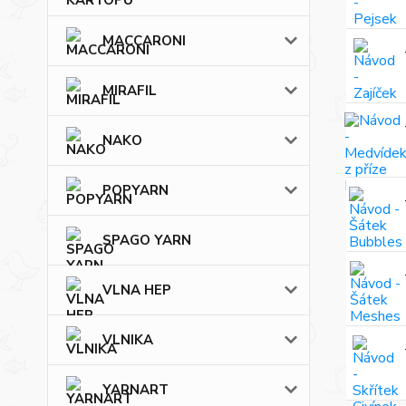
MACCARONI
MIRAFIL
NAKO
POPYARN
SPAGO YARN
VLNA HEP
VLNIKA
YARNART