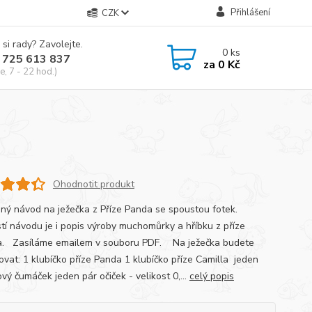
Přihlášení
CZK
 si rady? Zavolejte.
0
ks
 725 613 837
za
0 Kč
e, 7 - 22 hod.)
Ohodnotit produkt
ný návod na ježečka z Příze Panda se spoustou fotek.
tí návodu je i popis výroby muchomůrky a hříbku z příze
a. Zasíláme emailem v souboru PDF. Na ježečka budete
ovat: 1 klubíčko příze Panda 1 klubíčko příze Camilla jeden
vý čumáček jeden pár očiček - velikost 0,...
celý popis