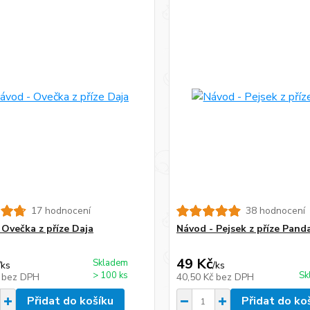
17 hodnocení
38 hodnocení
 Ovečka z příze Daja
Návod - Pejsek z příze Pand
49 Kč
Skladem
/
ks
/
ks
> 100 ks
Sk
č
bez DPH
40,50 Kč
bez DPH
Přidat do košíku
Přidat do ko