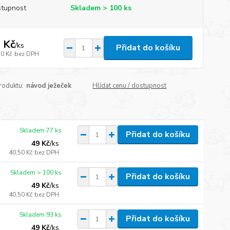
tupnost
Skladem > 100 ks
 Kč
/
ks
Přidat do košíku
50 Kč
bez DPH
roduktu:
návod ježeček
Hlídat cenu / dostupnost
Skladem 77 ks
Přidat do košíku
49 Kč
/
ks
40,50 Kč
bez DPH
Skladem > 100 ks
Přidat do košíku
49 Kč
/
ks
40,50 Kč
bez DPH
Skladem 93 ks
Přidat do košíku
49 Kč
/
ks