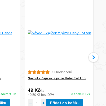
31 hodnocení
a
Návod - Zajíček z příze Baby Cotton
Ná
49 Kč
49
/
ks
ladem 93 ks
Skladem 81 ks
40,50 Kč
bez DPH
40
šíku
Přidat do košíku