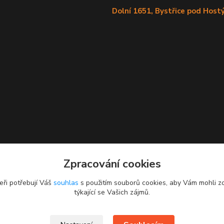
Dolní 1651, Bystřice pod Hos
Zpracování cookies
eři potřebují Váš
souhlas
s použitím souborů cookies, aby Vám mohli z
týkající se Vašich zájmů.