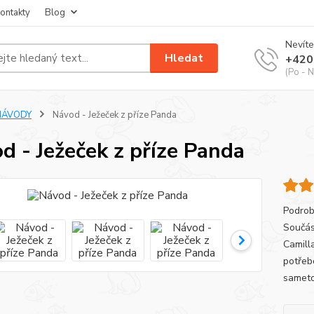
ontakty
Blog
Nevíte
Hledat
+420
(Po - N
NÁVODY
Návod - Ježeček z příze Panda
d - Ježeček z příze Panda
Podrob
Součás
Camill
potřeb
sameto