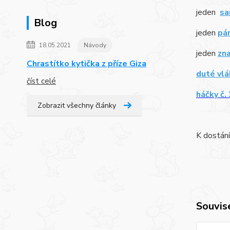
jeden
sa
Blog
jeden
pár
18.05.2021
Návody
jeden
zn
Chrastítko kytička z příze Giza
duté vl
číst celé
háčky č. 
Zobrazit všechny články
K dostání
Souvise