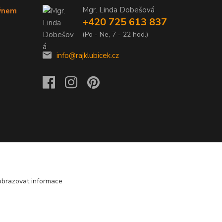
Mgr. Linda Dobešová
týnem
+420 725 613 837
(Po - Ne, 7 - 22 hod.)
info@rajklubicek.cz
obrazovat informace