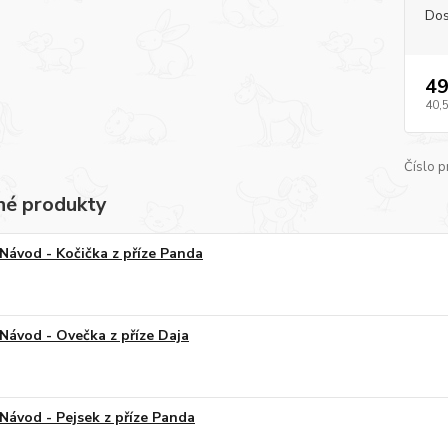
Dos
49
40,
Číslo p
é produkty
Návod - Kočička z příze Panda
Návod - Ovečka z příze Daja
Návod - Pejsek z příze Panda