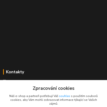
Kontakty
Mgr. Linda Dobešová
+420 725 613 837
Zpracování cookies
(Po - Ne, 7 - 22 hod.)
Náš e-shop a partneři potřebují Váš
souhlas
s použitím souborů
cookies, aby Vám mohli zobrazovat informace týkající se Vašich
info@rajklubicek.cz
zájmů.