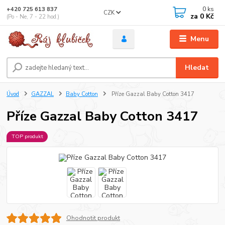
0
ks
+420 725 613 837
CZK
za
0 Kč
(Po - Ne, 7 - 22 hod.)
Menu
Hledat
Úvod
GAZZAL
Baby Cotton
Příze Gazzal Baby Cotton 3417
Příze Gazzal Baby Cotton 3417
TOP produkt
Ohodnotit produkt