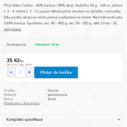
Příze Baby Cotton - 60% bavlna / 40% akryl, klubíčko 50 g - 165 m, jehlice
č. 3 - 4, háček č. 2 - 3 Luxusní dětská příze vhodná na oblečky i na hračky.
Díky podílu akrylu je velmi jemná a příjemná na dotek. Není tak tvrdá jako
100% bavlna. Spotřeba: vel. 40 - 450 g, vel. 50 - 550 g, dítě 10 let - 35...
celý popis
Dostupnost
Skladem 33 ks
35 Kč
/
ks
28,93 Kč
bez DPH
Přidat do košíku
Značka:
Gazzal
Materiál:
akryl/bavlna
Barva:
žlutá
Hlídat cenu / dostupnost
Kompletní specifikace