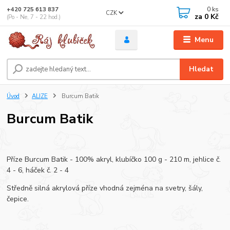
0
ks
+420 725 613 837
CZK
za
0 Kč
(Po - Ne, 7 - 22 hod.)
Menu
Hledat
Úvod
ALIZE
Burcum Batik
Burcum Batik
Příze Burcum Batik - 100% akryl, klubíčko 100 g - 210 m, jehlice č.
4 - 6, háček č. 2 - 4
Středně silná akrylová příze vhodná zejména na svetry, šály,
čepice.