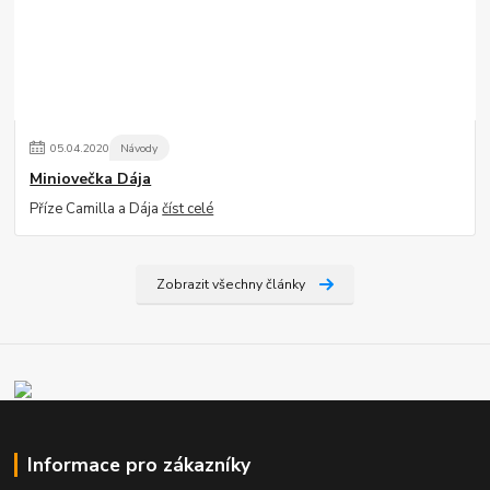
05
.
04
.
2020
Návody
Miniovečka Dája
Příze Camilla a Dája
číst celé
Zobrazit všechny články
Informace pro zákazníky