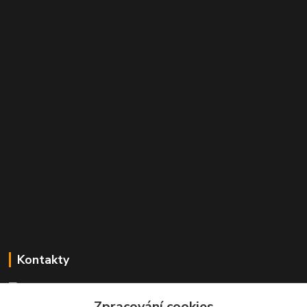
Kontakty
Mgr. Linda Dobešová
+420 725 613 837
Zpracování cookies