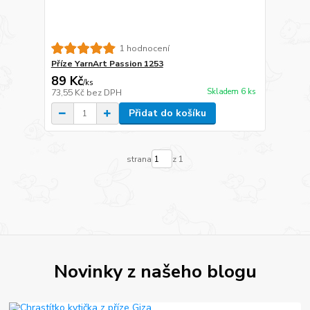
1 hodnocení
Příze YarnArt Passion 1253
89 Kč
/
ks
Skladem 6 ks
73,55 Kč
bez DPH
Přidat do košíku
strana
z 1
Novinky z našeho blogu