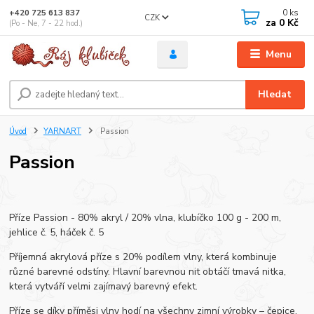
0
ks
+420 725 613 837
CZK
za
0 Kč
(Po - Ne, 7 - 22 hod.)
Menu
Hledat
Úvod
YARNART
Passion
Passion
Příze Passion - 80% akryl / 20% vlna, klubíčko 100 g - 200 m,
jehlice č. 5, háček č. 5
Příjemná akrylová příze s 20% podílem vlny, která kombinuje
různé barevné odstíny. Hlavní barevnou nit obtáčí tmavá nitka,
která vytváří velmi zajímavý barevný efekt.
Příze se díky příměsi vlny hodí na všechny zimní výrobky – čepice,