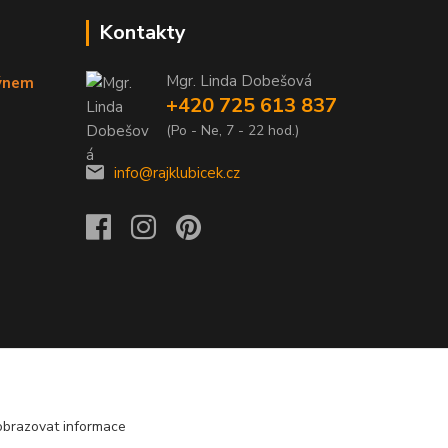
Kontakty
Mgr. Linda Dobešová
týnem
+420 725 613 837
(Po - Ne, 7 - 22 hod.)
info@rajklubicek.cz
obrazovat informace