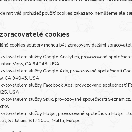
e mít váš prohlížeč použití cookies zakázáno, nemůžeme ale zar
 zpracovatelé cookies
ěné cookies soubory mohou být zpracovány dalšími zpracovateli
kytovatelem služby Google Analytics, provozované společností
ntain View, CA 94043, USA
kytovatelem služby Google Ads, provozované společností Goog
w, CA 94043, USA
kytovatelem služby Facebook Ads, provozované společností Fa
025, USA
kytovatelem služby Sklik, provozované společností Seznam.cz, a
chov
kytovatelem služby Hotjar, provozované společností Hotjar Ltd, 
eet, St Julians STJ 1000, Malta, Europe