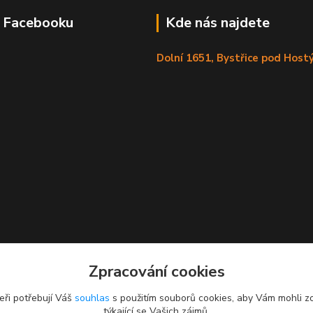
a Facebooku
Kde nás najdete
Dolní 1651, Bystřice pod Hos
Zpracování cookies
eři potřebují Váš
souhlas
s použitím souborů cookies, aby Vám mohli z
týkající se Vašich zájmů.