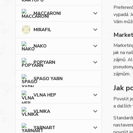
Preferenč
MACCARONI
vypadá. J
Vám můžem
MIRAFIL
Market
Marketing
NAKO
jak na na
zájmů. Al
POPYARN
pseudonym
zájmům.
SPAGO YARN
Jak po
VLNA HEP
Povolit j
a dalších
VLNIKA
Standardn
nastavení
YARNART
povolit j