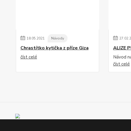
18
.
05
.
2021
Návody
27
.
02
.
Chrastítko kytička z příze Giza
ALIZE 
číst celé
Návod na 
číst celé