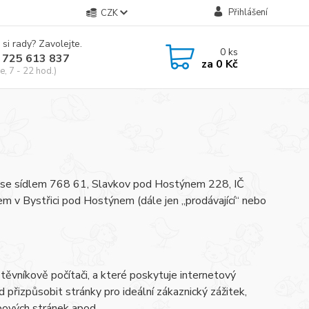
Přihlášení
CZK
 si rady? Zavolejte.
0
ks
 725 613 837
za
0 Kč
e, 7 - 22 hod.)
, se sídlem 768 61, Slavkov pod Hostýnem 228, IČ
v Bystřici pod Hostýnem (dále jen „prodávající“ nebo
ěvníkově počítači, a které poskytuje internetový
d přizpůsobit stránky pro ideální zákaznický zážitek,
bových stránek apod.