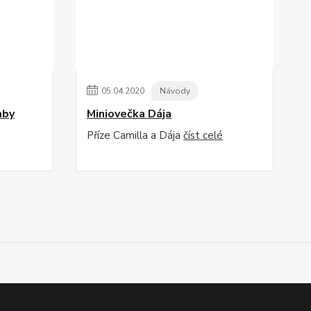
05
.
04
.
2020
Návody
aby
Miniovečka Dája
Příze Camilla a Dája
číst celé