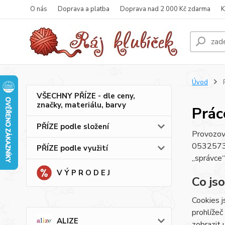
O nás
Doprava a platba
Doprava nad 2 000 Kč zdarma
K
Úvod
P
VŠECHNY PŘÍZE - dle ceny,
značky, materiálu, barvy
Prác
PŘÍZE podle složení
Provozov
05325731
PŘÍZE podle využití
„správce“
V Ý P R O D E J
Co js
Cookies j
prohlížeč
ALIZE
zobrazit 