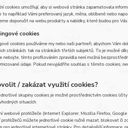
ní cookies umožňují, aby si webová stránka zapamatovala inform
e to například Vámi preferovaný jazyk, měna, oblíbené nebo nap
e doporučit na webu produkty a nabídky, které budou pro Vás c
ingové cookies
ové cookies používáme my nebo naši partneři, abychom Vám doká
šich stránkách, tak na stránkách třetích subjektů. To je možné dí
e nebojte, tímto profilováním zpravidla není možná bezprostředn
izované údaje. Pokud nevyjádříte souhlas s těmito cookies, neu
volit / zakázat využití cookies?
ednotlivé skupiny cookies je možné prostřednictvím cookies lišt
 vhodných situacích.
í webové prohlížeče (Internet Explorer, Mozilla Firefox, Google
 prohlížečů můžete jednotlivé cookie ručně mazat, blokovat či zce
en pro jednotlivé internetové stránky. Pro detailnější informace, 