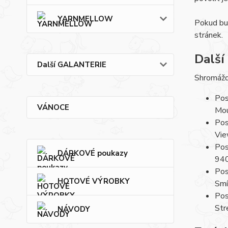
YARNMELLOW
Pokud bud
stránek.
Další
Další GALANTERIE
Shromážd
Pos
VÁNOCE
Mou
Pos
Vie
Pos
DÁRKOVÉ poukazy
94
Pos
HOTOVÉ VÝROBKY
Smí
Pos
Str
NÁVODY