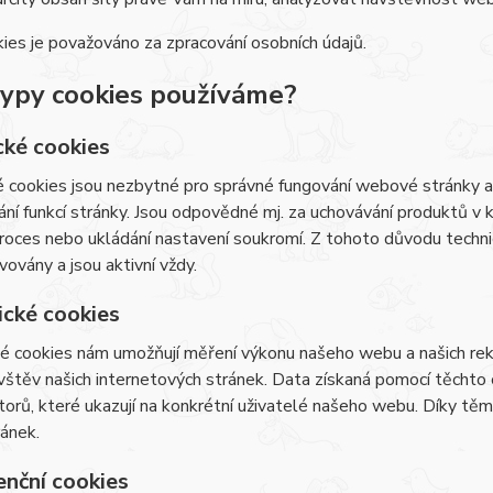
ies je považováno za zpracování osobních údajů.
typy cookies používáme?
cké cookies
 cookies jsou nezbytné pro správné fungování webové stránky a 
ní funkcí stránky. Jsou odpovědné mj. za uchovávání produktů v ko
roces nebo ukládání nastavení soukromí. Z tohoto důvodu techn
vovány a jsou aktivní vždy.
ické cookies
é cookies nám umožňují měření výkonu našeho webu a našich rek
vštěv našich internetových stránek. Data získaná pomocí těcht
átorů, které ukazují na konkrétní uživatelé našeho webu. Díky 
ránek.
enční cookies