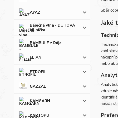
Sběr cook
AYAZ
Jaké 
Báječná vlna - DUHOVÁ
klubíčka
Techni
BAMBULE z Ráje
Technické
zabloková
nákupní p
ELIAN
nebo akti
ETROFIL
Analyt
Analytick
GAZZAL
zdroje ná
identifik
KAMGARN
našich st
Prefer
KARTOPU