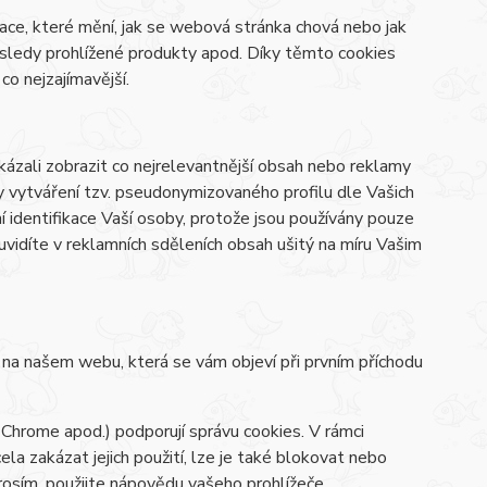
ace, které mění, jak se webová stránka chová nebo jak
osledy prohlížené produkty apod. Díky těmto cookies
o nejzajímavější.
zali zobrazit co nejrelevantnější obsah nebo reklamy
ky vytváření tzv. pseudonymizovaného profilu dle Vašich
í identifikace Vaší osoby, protože jsou používány pouze
vidíte v reklamních sděleních obsah ušitý na míru Vašim
y na našem webu, která se vám objeví při prvním příchodu
 Chrome apod.) podporují správu cookies. V rámci
la zakázat jejich použití, lze je také blokovat nebo
prosím, použijte nápovědu vašeho prohlížeče.