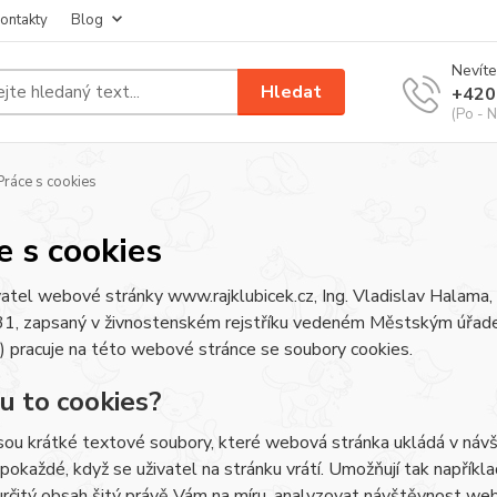
ontakty
Blog
Nevíte
Hledat
+420
(Po - N
ráce s cookies
e s cookies
atel webové stránky www.rajklubicek.cz, Ing. Vladislav Halama
, zapsaný v živnostenském rejstříku vedeném Městským úřadem 
) pracuje na této webové stránce se soubory cookies.
ou to cookies?
sou krátké textové soubory, které webová stránka ukládá v návšt
 pokaždé, když se uživatel na stránku vrátí. Umožňují tak napříkla
určitý obsah šitý právě Vám na míru, analyzovat návštěvnost we