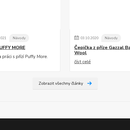
2021
Návody
03
.
10
.
2020
Návody
PUFFY MORE
Čepička z příze Gazzal B
Wool
práci s přízí Puffy More.
číst celé
Zobrazit všechny články