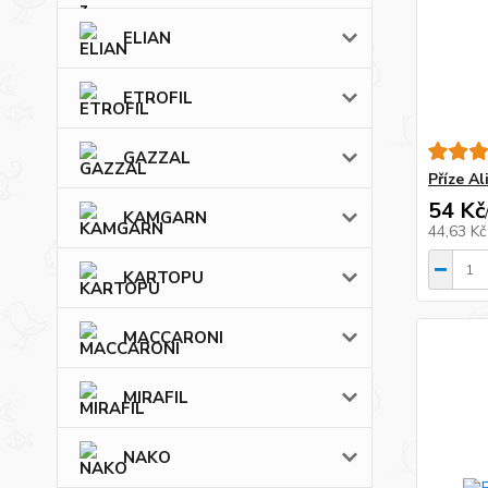
ELIAN
ETROFIL
GAZZAL
Příze Al
54 Kč
KAMGARN
44,63 K
KARTOPU
MACCARONI
MIRAFIL
NAKO