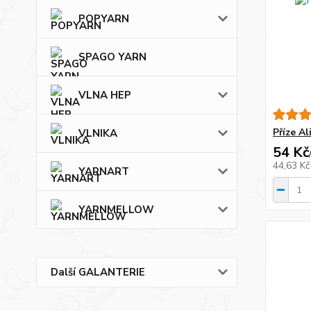
POPYARN
SPAGO YARN
VLNA HEP
Příze Al
VLNIKA
54 Kč
44,63 K
YARNART
YARNMELLOW
Další GALANTERIE