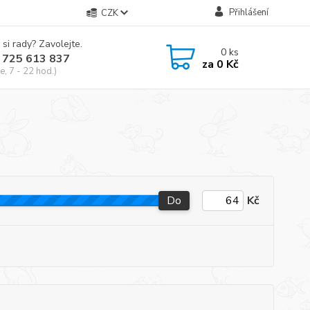
Přihlášení
CZK
 si rady? Zavolejte.
0
ks
 725 613 837
za
0 Kč
e, 7 - 22 hod.)
Do
Kč