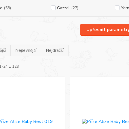
ze
(58)
Gazzal
(27)
Yarn
Upřesnit parametr
jší
Nejlevnější
Nejdražší
1-24 z 129