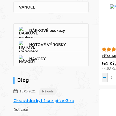
VÁNOCE
DÁRKOVÉ poukazy
HOTOVÉ VÝROBKY
Příze Al
NÁVODY
54 Kč
44,63 K
Blog
18.05.2021
Návody
Chrastítko kytička z příze Giza
číst celé