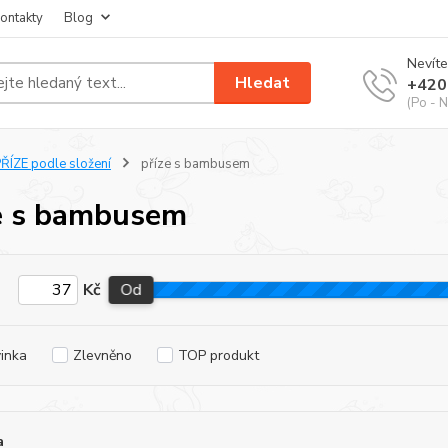
ontakty
Blog
Nevíte
Hledat
+420
(Po - N
ŘÍZE podle složení
příze s bambusem
e s bambusem
Kč
Od
inka
Zlevněno
TOP produkt
a