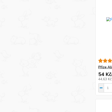
Příze Al
54 Kč
44,63 K