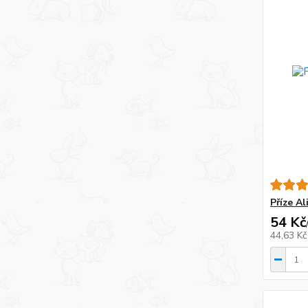
Příze Al
54 Kč
44,63 K