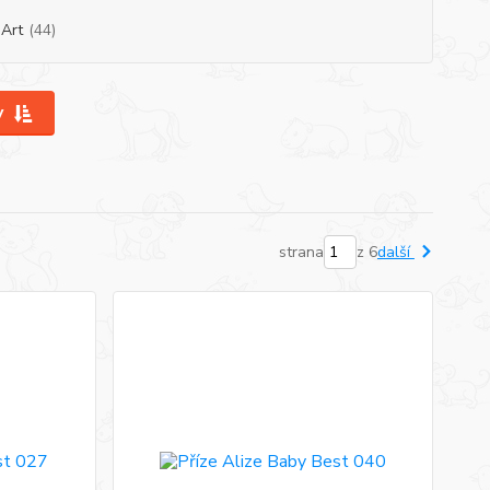
Art
(44)
y
strana
z 6
další