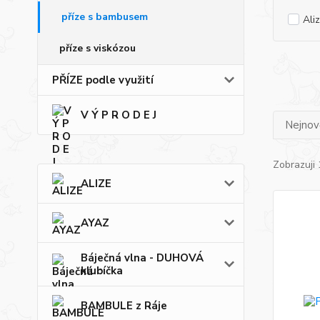
příze s bambusem
Ali
příze s viskózou
PŘÍZE podle využití
V Ý P R O D E J
Nejnově
Zobrazuji 
ALIZE
AYAZ
Báječná vlna - DUHOVÁ
klubíčka
BAMBULE z Ráje