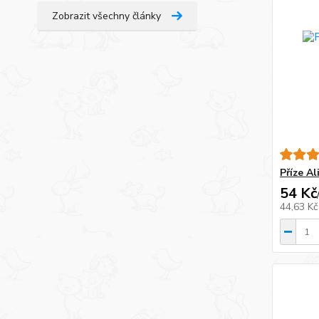
Zobrazit všechny články
Příze Al
54 Kč
44,63 K