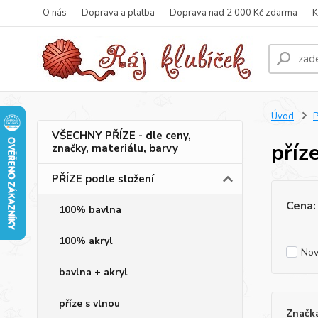
O nás
Doprava a platba
Doprava nad 2 000 Kč zdarma
K
Úvod
P
VŠECHNY PŘÍZE - dle ceny,
příz
značky, materiálu, barvy
PŘÍZE podle složení
Cena:
100% bavlna
100% akryl
Nov
bavlna + akryl
příze s vlnou
Značk