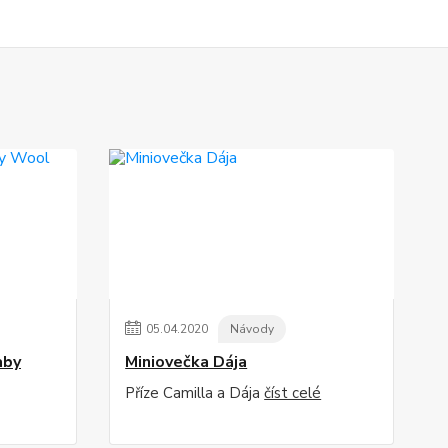
05
.
04
.
2020
Návody
aby
Miniovečka Dája
Příze Camilla a Dája
číst celé