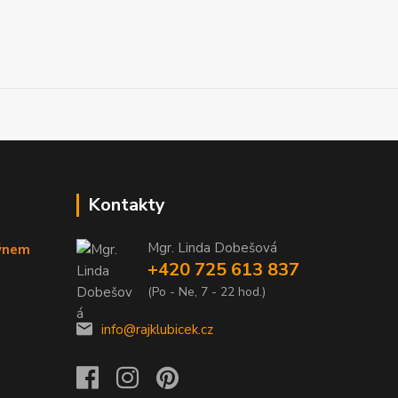
Kontakty
Mgr. Linda Dobešová
týnem
+420 725 613 837
(Po - Ne, 7 - 22 hod.)
info@rajklubicek.cz