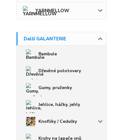
YARNMELLOW
Další GALANTERIE
Bambule
Dřevěné polotovary
Gumy, pruženky
Jehlice, háčky, jehly
Knoflíky / Cedulky
Kruhy na lapače snů