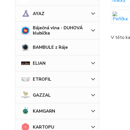
AYAZ
Báječná vlna - DUHOVÁ
klubíčka
V této ka
BAMBULE z Ráje
ELIAN
ETROFIL
GAZZAL
KAMGARN
KARTOPU