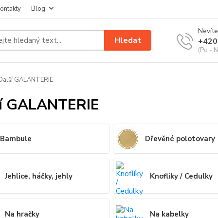
ontakty
Blog
Nevíte
Hledat
+420
(Po - N
Další GALANTERIE
ší GALANTERIE
Bambule
Dřevěné polotovary
Jehlice, háčky, jehly
Knoflíky / Cedulky
Na hračky
Na kabelky