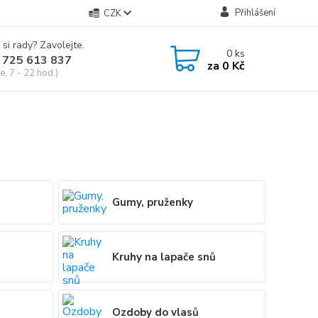
Přihlášení
CZK
 si rady? Zavolejte.
0
ks
 725 613 837
za
0 Kč
e, 7 - 22 hod.)
Gumy, pruženky
Kruhy na lapače snů
Ozdoby do vlasů