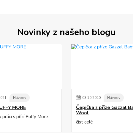
Novinky z našeho blogu
2021
Návody
03
.
10
.
2020
Návody
PUFFY MORE
Čepička z příze Gazzal B
Wool
práci s přízí Puffy More.
číst celé