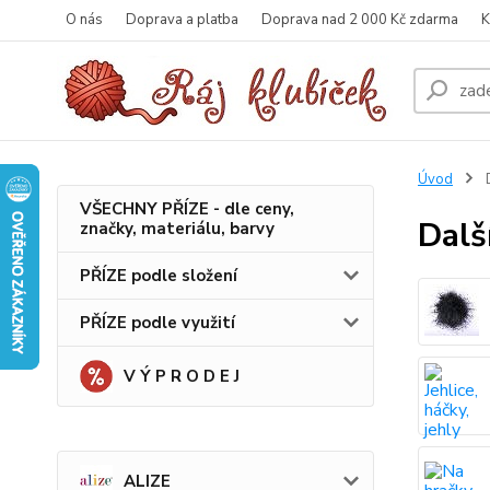
O nás
Doprava a platba
Doprava nad 2 000 Kč zdarma
K
Úvod
VŠECHNY PŘÍZE - dle ceny,
Dal
značky, materiálu, barvy
PŘÍZE podle složení
PŘÍZE podle využití
V Ý P R O D E J
ALIZE