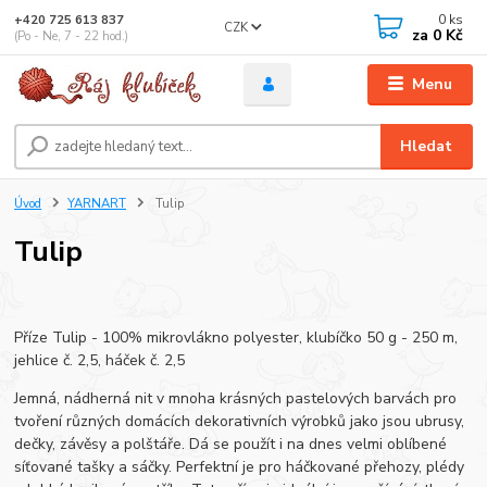
0
ks
+420 725 613 837
CZK
za
0 Kč
(Po - Ne, 7 - 22 hod.)
Menu
Hledat
Úvod
YARNART
Tulip
Tulip
Příze Tulip - 100% mikrovlákno polyester, klubíčko 50 g - 250 m,
jehlice č. 2,5, háček č. 2,5
Jemná, nádherná nit v mnoha krásných pastelových barvách pro
tvoření různých domácích dekorativních výrobků jako jsou ubrusy,
dečky, závěsy a polštáře. Dá se použít i na dnes velmi oblíbené
síťované tašky a sáčky. Perfektní je pro háčkované přehozy, plédy