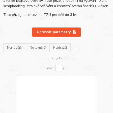
a lehké krajkové svetříky. Tato příze je ideální i na vyšívání, tkaní,
scrapbooking, strojové vyšívání a kreativní tvorbu šperků z vláken.
Tato příze je atestována TZÚ pro děti do 3 let.
Upřesnit parametry
Nejnovější
Nejlevnější
Nejdražší
Zobrazuji 1-3 z 3
strana
z 1