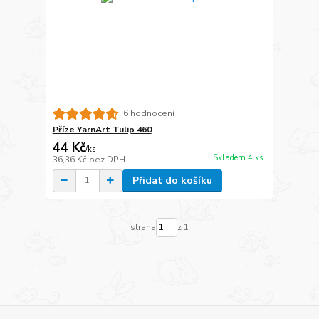
6 hodnocení
Příze YarnArt Tulip 460
44 Kč
/
ks
Skladem 4 ks
36,36 Kč
bez DPH
Přidat do košíku
strana
z 1