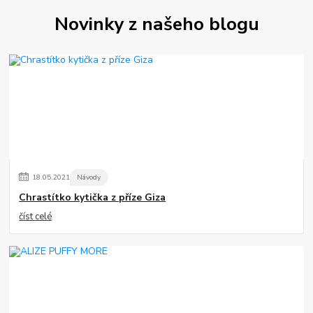
Novinky z našeho blogu
18
.
05
.
2021
Návody
Chrastítko kytička z příze Giza
číst celé