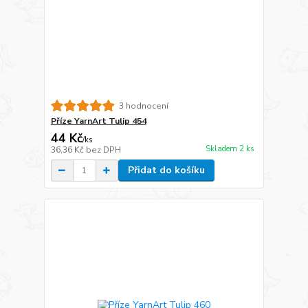
3 hodnocení
Příze YarnArt Tulip 454
44 Kč
/
ks
Skladem 2 ks
36,36 Kč
bez DPH
Přidat do košíku