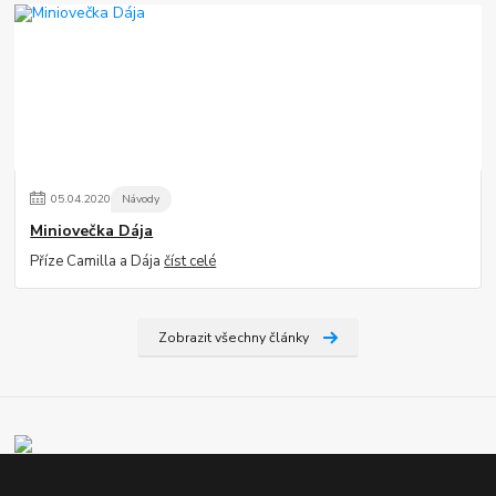
05
.
04
.
2020
Návody
Miniovečka Dája
Příze Camilla a Dája
číst celé
Zobrazit všechny články