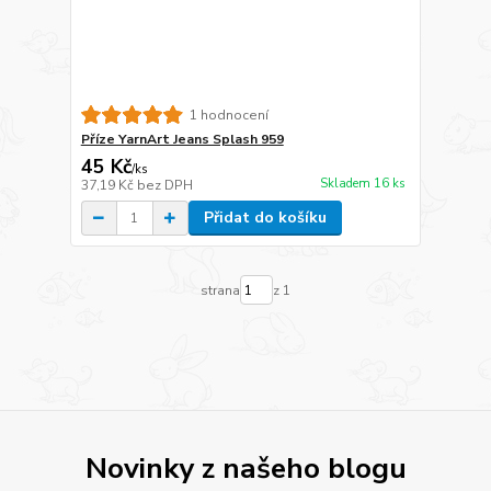
1 hodnocení
Příze YarnArt Jeans Splash 959
45 Kč
/
ks
Skladem 16 ks
37,19 Kč
bez DPH
Přidat do košíku
strana
z 1
Novinky z našeho blogu