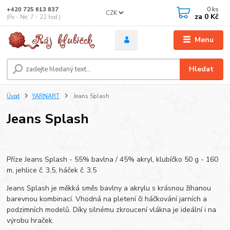
0
ks
+420 725 613 837
CZK
za
0 Kč
(Po - Ne, 7 - 22 hod.)
Menu
Hledat
Úvod
YARNART
Jeans Splash
Jeans Splash
Příze Jeans Splash - 55% bavlna / 45% akryl, klubíčko 50 g - 160
m, jehlice č. 3,5, háček č. 3,5
Jeans Splash je měkká směs bavlny a akrylu s krásnou žíhanou
barevnou kombinací. Vhodná na pletení či háčkování jarních a
podzimních modelů. Díky silnému zkroucení vlákna je ideální i na
výrobu hraček.