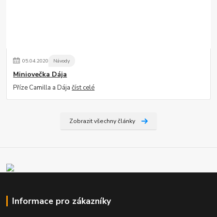
05
.
04
.
2020
Návody
Miniovečka Dája
Příze Camilla a Dája
číst celé
Zobrazit všechny články
Informace pro zákazníky