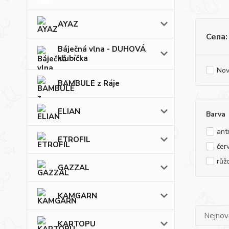
AYAZ
Cena:
Báječná vlna - DUHOVÁ
klubíčka
Nov
BAMBULE z Ráje
ELIAN
Barva
ant
ETROFIL
čer
růž
GAZZAL
KAMGARN
Nejnově
KARTOPU