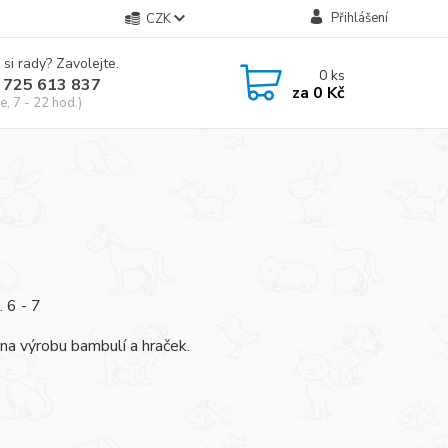
Přihlášení
CZK
 si rady? Zavolejte.
0
ks
 725 613 837
za
0 Kč
e, 7 - 22 hod.)
. 6 - 7
na výrobu bambulí a hraček.