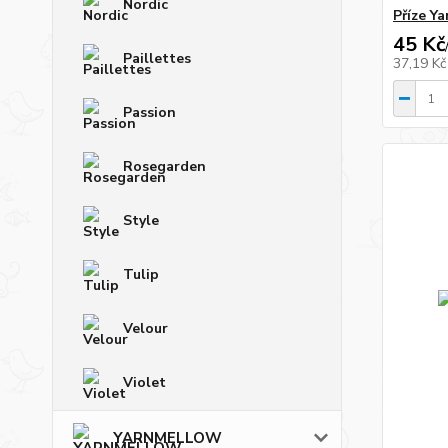
Nordic
Příze Y
45 Kč
Paillettes
37,19 K
Passion
Rosegarden
Style
Tulip
Velour
Violet
YARNMELLOW