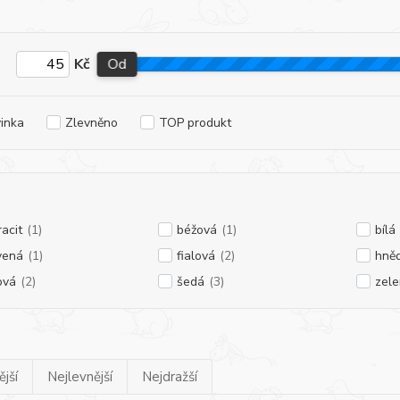
Kč
Od
inka
Zlevněno
TOP produkt
racit
(1)
béžová
(1)
bílá
vená
(1)
fialová
(2)
hně
ová
(2)
šedá
(3)
zel
jší
Nejlevnější
Nejdražší