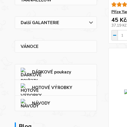
Příze Y
45 Kč
Další GALANTERIE
37,19 K
VÁNOCE
DÁRKOVÉ poukazy
HOTOVÉ VÝROBKY
NÁVODY
Blog