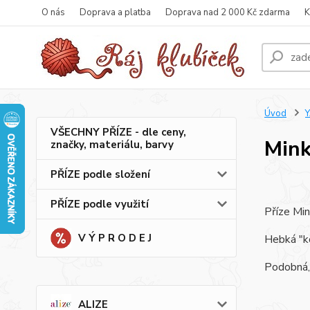
O nás
Doprava a platba
Doprava nad 2 000 Kč zdarma
K
Úvod
VŠECHNY PŘÍZE - dle ceny,
Min
značky, materiálu, barvy
PŘÍZE podle složení
PŘÍZE podle využití
Příze Min
V Ý P R O D E J
Hebká "ko
Podobná, 
ALIZE