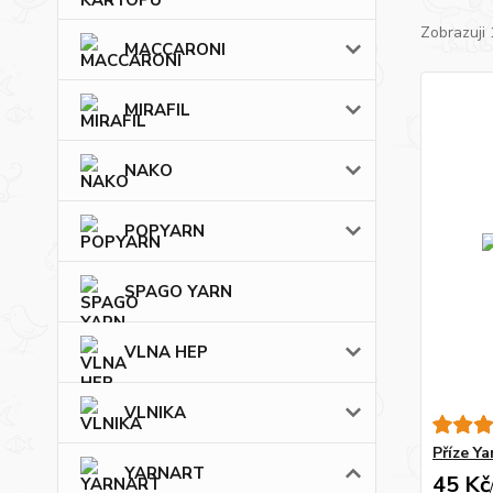
Zobrazuji 
MACCARONI
MIRAFIL
NAKO
POPYARN
SPAGO YARN
VLNA HEP
VLNIKA
Příze Y
YARNART
45 Kč