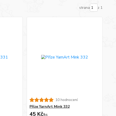
strana
z 1
10 hodnocení
Příze YarnArt Mink 332
45 Kč
/
ks