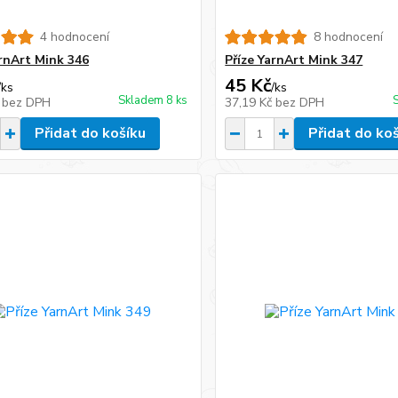
4 hodnocení
8 hodnocení
arnArt Mink 346
Příze YarnArt Mink 347
45 Kč
/
ks
/
ks
Skladem 8 ks
č
bez DPH
37,19 Kč
bez DPH
Přidat do košíku
Přidat do ko