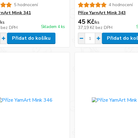
5 hodnocení
4 hodnocení
arnArt Mink 341
Příze YarnArt Mink 343
45 Kč
/
ks
/
ks
Skladem 4 ks
č
bez DPH
37,19 Kč
bez DPH
Přidat do košíku
Přidat do ko