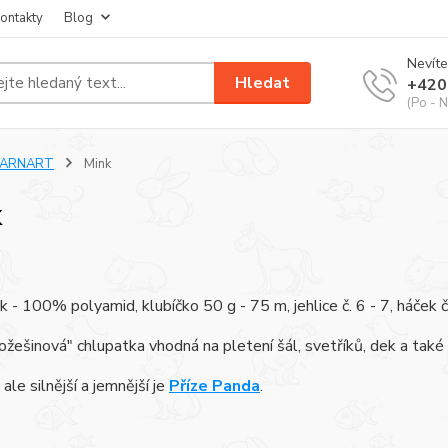
ontakty
Blog
Nevíte
Hledat
+420
(Po - N
YARNART
Mink
k
k - 100% polyamid, klubíčko 50 g - 75 m, jehlice č. 6 - 7, háček č
žešinová" chlupatka vhodná na pletení šál, svetříků, dek a také 
ale silnější a jemnější je
Příze Panda
.