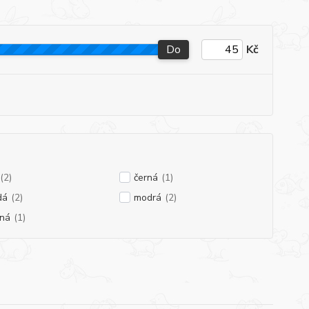
Do
Kč
(2)
černá
(1)
dá
(2)
modrá
(2)
ená
(1)