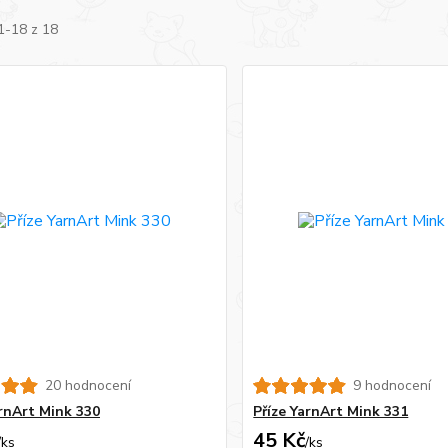
1-18 z 18
20 hodnocení
9 hodnocení
arnArt Mink 330
Příze YarnArt Mink 331
45 Kč
/
ks
/
ks