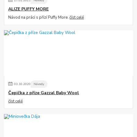
27
.
02
.
2021
Návody
ALIZE PUFFY MORE
Návod na práci s přízí Puffy More.
číst celé
03
.
10
.
2020
Návody
Čepička z příze Gazzal Baby Wool
číst celé