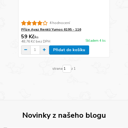
4 hodnocení
Příze Ayaz Renkli Yumos 6195 - 116
59 Kč
/
ks
Skladem 4 ks
48,76 Kč
bez DPH
Přidat do košíku
strana
z 1
Novinky z našeho blogu