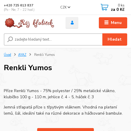
0
ks
+420 725 613 837
CZK
za
0 Kč
(Po - Ne, 7 - 22 hod.)
Menu
Hledat
Úvod
AYAZ
Renkli Yumos
Renkli Yumos
Příze Renkli Yumos - 75% polyester / 25% metalické vlákno,
klubíčko 100 g - 110 m, jehlice č. 4 - 5, háček č. 3
Jemná střapatá příze s třpytivým vláknem. Vhodná na pletení
lemů, šál, ideální také na různé dekorace a háčkované bambule.