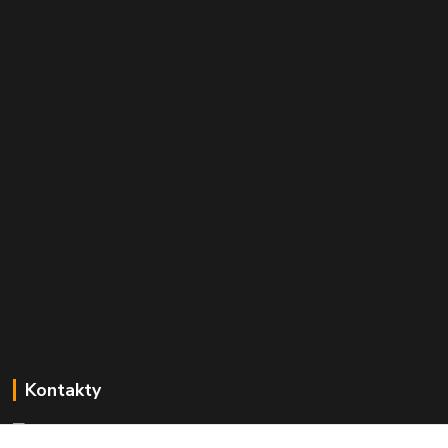
Kontakty
Mgr. Linda Dobešová