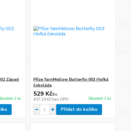
002 Západ
Příze YarnMellow Butterfly 003 Hořká
čokoláda
529 Kč
/
ks
Skladem 1 ks
Skladem 1 ks
437,19 Kč
bez DPH
šíku
Přidat do košíku