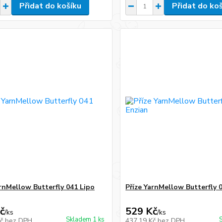
Přidat do košíku
Přidat do ko
arnMellow Butterfly 041 Lipo
Příze YarnMellow Butterfly 
č
529 Kč
/
ks
/
ks
Skladem 1 ks
Kč
bez DPH
437,19 Kč
bez DPH