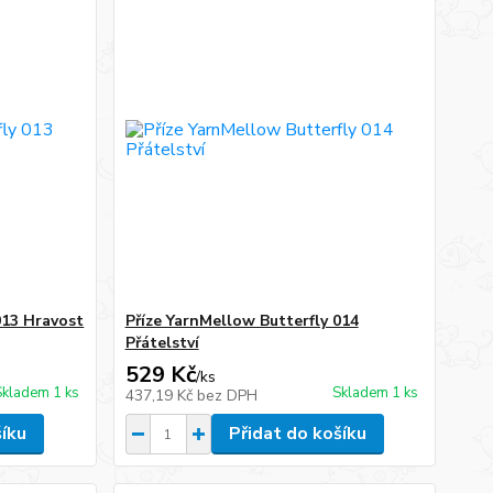
013 Hravost
Příze YarnMellow Butterfly 014
Přátelství
529 Kč
/
ks
Skladem 1 ks
Skladem 1 ks
437,19 Kč
bez DPH
šíku
Přidat do košíku