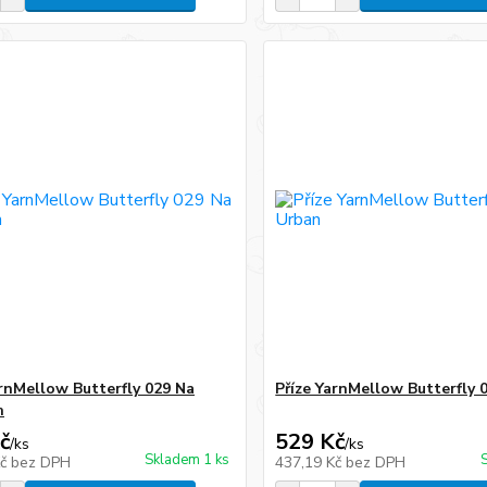
arnMellow Butterfly 029 Na
Příze YarnMellow Butterfly 
h
č
529 Kč
/
ks
/
ks
Skladem 1 ks
Kč
bez DPH
437,19 Kč
bez DPH