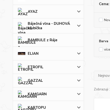
Cena:
AYAZ
Nov
Báječná vlna - DUHOVÁ
klubíčka
BAMBULE z Ráje
Barva
víc
ELIAN
ETROFIL
Nejnově
GAZZAL
Zobrazuji 
KAMGARN
KARTOPU