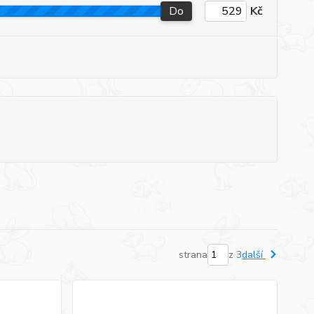
Do
Kč
strana
z 3
další