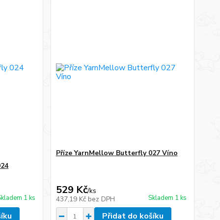
Příze YarnMellow Butterfly 027 Víno
024
529 Kč
/
ks
Skladem 1 ks
Skladem 1 ks
437,19 Kč
bez DPH
šíku
Přidat do košíku