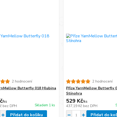
2 hodnocení
2 hodnocení
arnMellow Butterfly 018 Hlubina
Příze YarnMellow Butterfly 
Stínohra
č
529 Kč
/
ks
/
ks
Skladem 1 ks
Kč
bez DPH
437,19 Kč
bez DPH
Přidat do košíku
Přidat do ko