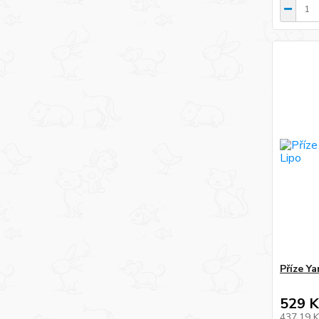
Příze Y
529 K
437,19 