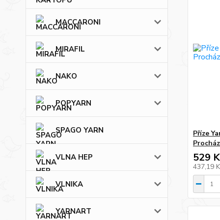
MACCARONI
MIRAFIL
NAKO
POPYARN
SPAGO YARN
Příze Y
Procház
529 K
VLNA HEP
437,19 
VLNIKA
YARNART