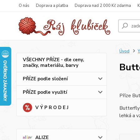
O nás
Doprava a platba
Doprava nad 2 000 Kč zdarma
K
Úvod
VŠECHNY PŘÍZE - dle ceny,
Butt
značky, materiálu, barvy
PŘÍZE podle složení
PŘÍZE podle využití
Příze But
V Ý P R O D E J
Butterfly
lehká a v
ALIZE