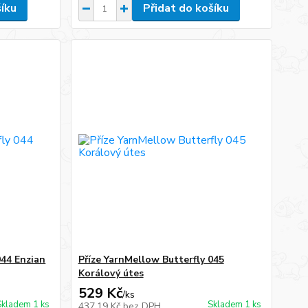
šíku
Přidat do košíku
044 Enzian
Příze YarnMellow Butterfly 045
Korálový útes
529 Kč
/
ks
Skladem 1 ks
Skladem 1 ks
437,19 Kč
bez DPH