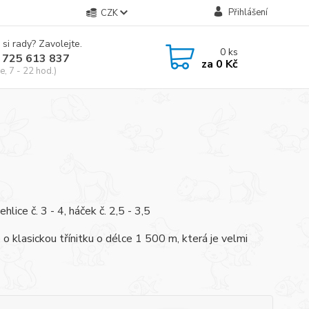
Přihlášení
CZK
 si rady? Zavolejte.
0
ks
 725 613 837
za
0 Kč
e, 7 - 22 hod.)
ice č. 3 - 4, háček č. 2,5 - 3,5
o klasickou třínitku o délce 1 500 m, která je velmi