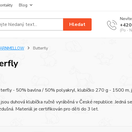
ontakty
Blog
Nevíte
Hledat
+420
(Po - N
YARNMELLOW
Butterfly
erfly
terfly - 50% bavlna / 50% polyakryl, klubíčko 270 g - 1500 m, jehl
 jsou duhová klubíčka ručně vyráběná v České republice. Jedná se 
zdušná. Materiál je certifikován pro děti do 3 let.