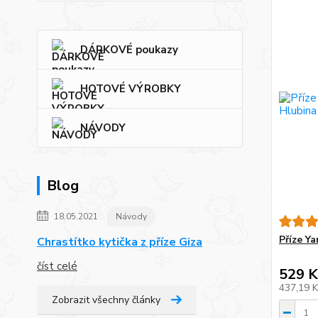
DÁRKOVÉ poukazy
HOTOVÉ VÝROBKY
NÁVODY
Blog
18.05.2021
Návody
Příze Y
Chrastítko kytička z příze Giza
číst celé
529 K
437,19 
Zobrazit všechny články