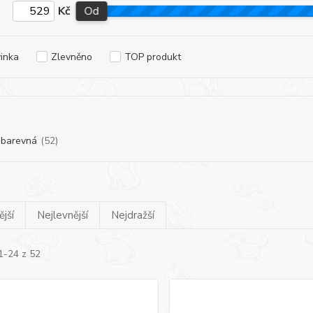
Kč
Od
inka
Zlevněno
TOP produkt
ebarevná
(52)
jší
Nejlevnější
Nejdražší
1-24 z 52