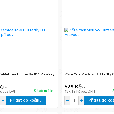
arnMellow Butterfly 011 Zázraky
Příze YarnMellow Butterfly 
č
529 Kč
/
ks
/
ks
Skladem 1 ks
Kč
bez DPH
437,19 Kč
bez DPH
Přidat do košíku
Přidat do ko