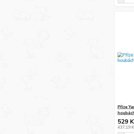
Příze Y
houbác
529 K
437,19 