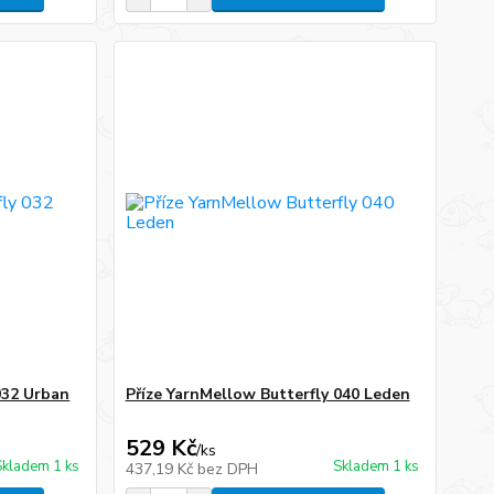
032 Urban
Příze YarnMellow Butterfly 040 Leden
529 Kč
/
ks
Skladem 1 ks
Skladem 1 ks
437,19 Kč
bez DPH