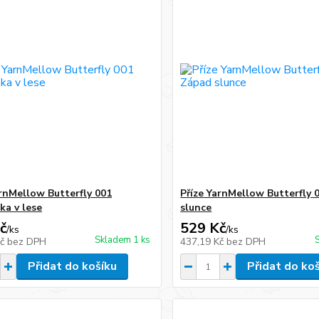
arnMellow Butterfly 001
Příze YarnMellow Butterfly 
ka v lese
slunce
č
529 Kč
/
ks
/
ks
Skladem 1 ks
Kč
bez DPH
437,19 Kč
bez DPH
Přidat do košíku
Přidat do ko