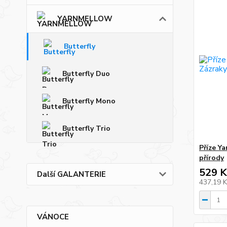
YARNMELLOW
Butterfly
Butterfly Duo
Butterfly Mono
Butterfly Trio
Příze Y
přírody
529 K
Další GALANTERIE
437,19 
VÁNOCE