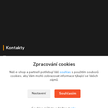
Kontakty
Mgr. Linda Dobešová
+420 725 613 837
Zpracování cookies
(Po - Ne, 7 - 22 hod.)
Náš e-shop a partneři potřebují Váš
souhlas
s použitím souborů
cookies, aby Vám mohli zobrazovat informace týkající se Vašich
info@rajklubicek.cz
zájmů.
Souhlasím
Nastavení