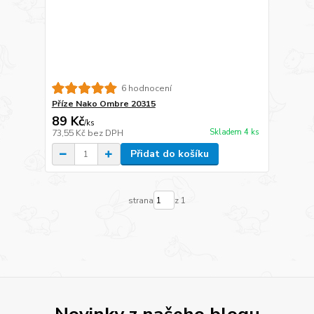
6 hodnocení
Příze Nako Ombre 20315
89 Kč
/
ks
Skladem 4 ks
73,55 Kč
bez DPH
Přidat do košíku
strana
z 1