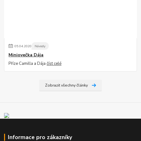
05
.
04
.
2020
Návody
Miniovečka Dája
Příze Camilla a Dája
číst celé
Zobrazit všechny články
Informace pro zákazníky