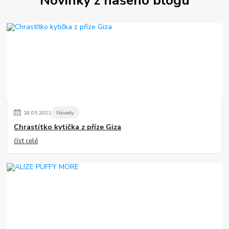
Novinky z našeho blogu
18
.
05
.
2021
Návody
Chrastítko kytička z příze Giza
číst celé