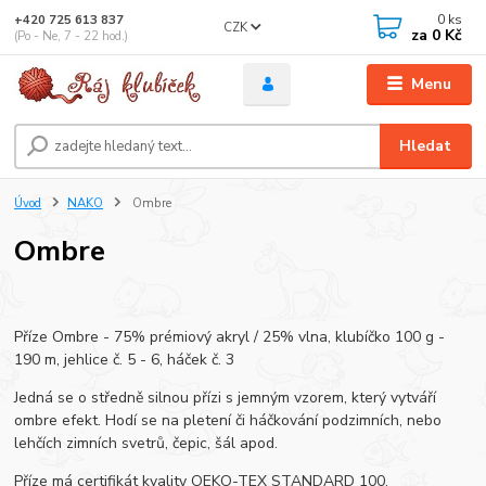
0
ks
+420 725 613 837
CZK
za
0 Kč
(Po - Ne, 7 - 22 hod.)
Menu
Hledat
Úvod
NAKO
Ombre
Ombre
Příze Ombre - 75% prémiový akryl / 25% vlna, klubíčko 100 g -
190 m, jehlice č. 5 - 6, háček č. 3
Jedná se o středně silnou přízi s jemným vzorem, který vytváří
ombre efekt. Hodí se na pletení či háčkování podzimních, nebo
lehčích zimních svetrů, čepic, šál apod.
Příze má certifikát kvality OEKO-TEX STANDARD 100.