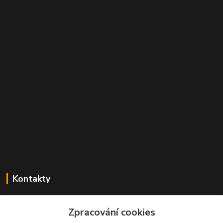
Kontakty
Mgr. Linda Dobešová
+420 725 613 837
Zpracování cookies
(Po - Ne, 7 - 22 hod.)