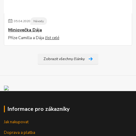
05
.
04
.
2020
Návody
Miniovečka Dája
Příze Camilla a Dája
číst celé
Zobrazit všechny články
Informace pro zákazníky
Jak nakupovat
Doprava a platba