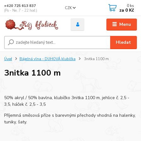
0
ks
+420 725 613 837
CZK
za
0 Kč
(Po - Ne, 7 - 22 hod.)
Menu
Hledat
Úvod
Báječná vlna - DUHOVÁ klubíčka
3nitka 1100 m
3nitka 1100 m
50% akryl / 50% bavlna, klubíčko 3nitka 1100 m, jehlice č. 2,5 -
3,5, háček č. 2,5 - 3,5
Příjemná směsová příze s barevnými přechody vhodná na halenky,
tuniky, šaty.