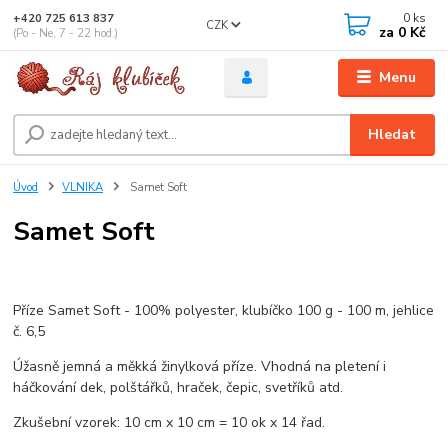
0
ks
+420 725 613 837
CZK
za
0 Kč
(Po - Ne, 7 - 22 hod.)
Menu
Hledat
Úvod
VLNIKA
Samet Soft
Samet Soft
Příze Samet Soft - 100% polyester, klubíčko 100 g - 100 m, jehlice
č. 6,5
Úžasně jemná a měkká žinylková příze. Vhodná na pletení i
háčkování dek, polštářků, hraček, čepic, svetříků atd.
Zkušební vzorek: 10 cm x 10 cm = 10 ok x 14 řad.