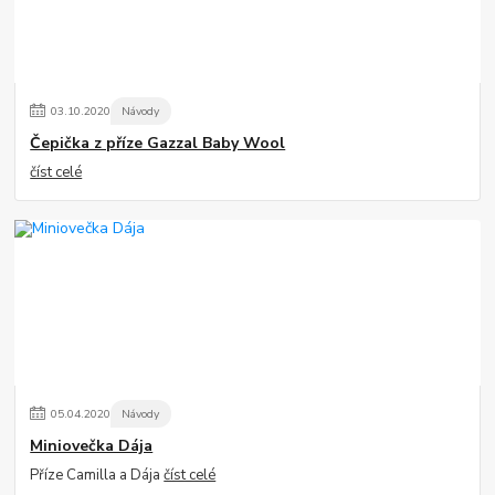
03
.
10
.
2020
Návody
Čepička z příze Gazzal Baby Wool
číst celé
05
.
04
.
2020
Návody
Miniovečka Dája
Příze Camilla a Dája
číst celé