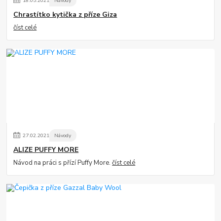
18
.
05
.
2021
Návody
Chrastítko kytička z příze Giza
číst celé
27
.
02
.
2021
Návody
ALIZE PUFFY MORE
Návod na práci s přízí Puffy More.
číst celé