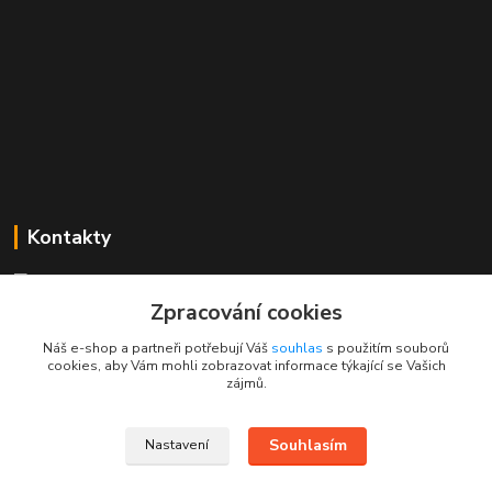
Kontakty
Mgr. Linda Dobešová
+420 725 613 837
Zpracování cookies
(Po - Ne, 7 - 22 hod.)
Náš e-shop a partneři potřebují Váš
souhlas
s použitím souborů
cookies, aby Vám mohli zobrazovat informace týkající se Vašich
info@rajklubicek.cz
zájmů.
Souhlasím
Nastavení