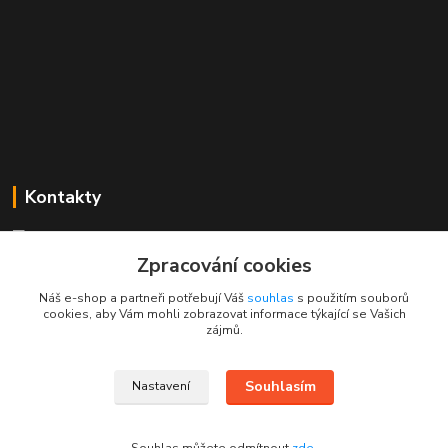
Kontakty
Mgr. Linda Dobešová
+420 725 613 837
Zpracování cookies
(Po - Ne, 7 - 22 hod.)
Náš e-shop a partneři potřebují Váš
souhlas
s použitím souborů
cookies, aby Vám mohli zobrazovat informace týkající se Vašich
info@rajklubicek.cz
zájmů.
Souhlasím
Nastavení