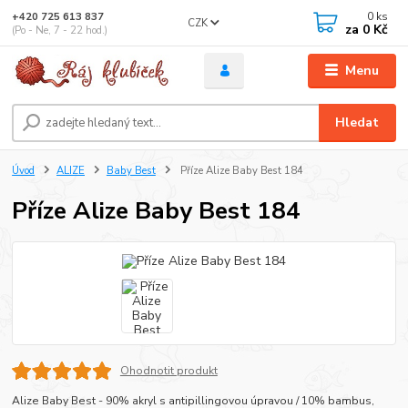
0
ks
+420 725 613 837
CZK
za
0 Kč
(Po - Ne, 7 - 22 hod.)
Menu
Hledat
Úvod
ALIZE
Baby Best
Příze Alize Baby Best 184
Příze Alize Baby Best 184
Ohodnotit produkt
Alize Baby Best - 90% akryl s antipillingovou úpravou / 10% bambus,