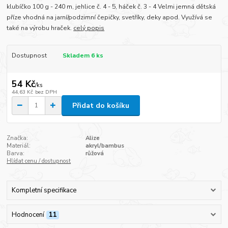
klubíčko 100 g - 240 m, jehlice č. 4 - 5, háček č. 3 - 4 Velmi jemná dětská
příze vhodná na jarní/podzimní čepičky, svetříky, deky apod. Využívá se
také na výrobu hraček.
celý popis
Dostupnost
Skladem 6 ks
54 Kč
/
ks
44,63 Kč
bez DPH
Přidat do košíku
Značka:
Alize
Materiál:
akryl/bambus
Barva:
růžová
Hlídat cenu / dostupnost
Kompletní specifikace
Hodnocení
11