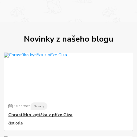
Novinky z našeho blogu
18
.
05
.
2021
Návody
Chrastítko kytička z příze Giza
číst celé