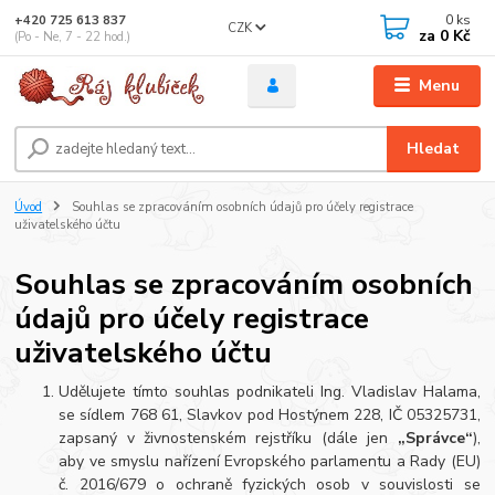
0
ks
+420 725 613 837
CZK
za
0 Kč
(Po - Ne, 7 - 22 hod.)
Menu
Hledat
Úvod
Souhlas se zpracováním osobních údajů pro účely registrace
uživatelského účtu
Souhlas se zpracováním osobních
údajů pro účely registrace
uživatelského účtu
Udělujete tímto souhlas podnikateli Ing. Vladislav Halama,
se sídlem 768 61, Slavkov pod Hostýnem 228, IČ 05325731,
zapsaný v živnostenském rejstříku (dále jen
„Správce“
),
aby ve smyslu nařízení Evropského parlamentu a Rady (EU)
č. 2016/679 o ochraně fyzických osob v souvislosti se