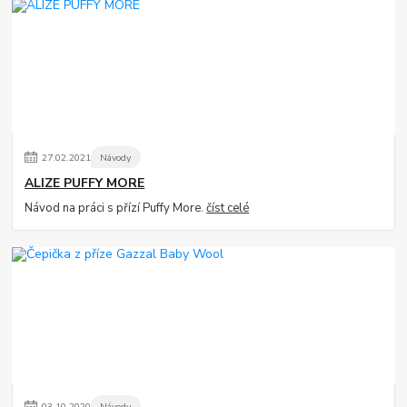
27
.
02
.
2021
Návody
ALIZE PUFFY MORE
Návod na práci s přízí Puffy More.
číst celé
03
.
10
.
2020
Návody