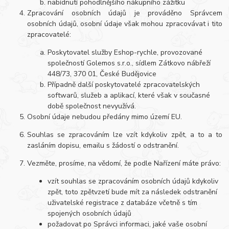
nabídnutí pohodlnějšího nákupního zážitku
Zpracování osobních údajů je prováděno Správcem
osobních údajů, osobní údaje však mohou zpracovávat i tito
zpracovatelé:
Poskytovatel služby Eshop-rychle, provozované
společností Golemos s.r.o., sídlem Zátkovo nábřeží
448/73, 370 01, České Budějovice
Případně další poskytovatelé zpracovatelských
softwarů, služeb a aplikací, které však v současné
době společnost nevyužívá.
Osobní údaje nebudou předány mimo území EU.
Souhlas se zpracováním lze vzít kdykoliv zpět, a to a to
zasláním dopisu, emailu s žádostí o odstranění.
Vezměte, prosíme, na vědomí, že podle Nařízení máte právo:
vzít souhlas se zpracováním osobních údajů kdykoliv
zpět, toto zpětvzetí bude mít za následek odstranění
uživatelské registrace z databáze včetně s tím
spojených osobních údajů
požadovat po Správci informaci, jaké vaše osobní