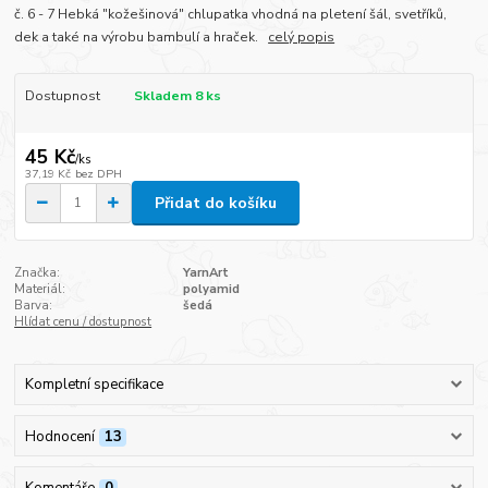
č. 6 - 7 Hebká "kožešinová" chlupatka vhodná na pletení šál, svetříků,
dek a také na výrobu bambulí a hraček.
celý popis
Dostupnost
Skladem 8 ks
45 Kč
/
ks
37,19 Kč
bez DPH
Přidat do košíku
Značka:
YarnArt
Materiál:
polyamid
Barva:
šedá
Hlídat cenu / dostupnost
Kompletní specifikace
Hodnocení
13
Komentáře
0