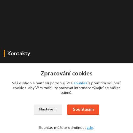
Kontakty
Mgr. Linda Dobešová
+420 725 613 837
Zpracování cookies
(Po - Ne, 7 - 22 hod.)
Náš e-shop a partneři potřebují Váš
souhlas
s použitím souborů
cookies, aby Vám mohli zobrazovat informace týkající se Vašich
info@rajklubicek.cz
zájmů.
Souhlasím
Nastavení
Souhlas můžete odmítnout
zde
.