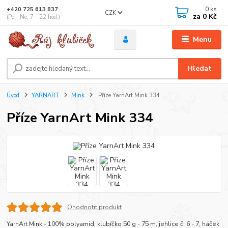
0
ks
+420 725 613 837
CZK
za
0 Kč
(Po - Ne, 7 - 22 hod.)
Menu
Hledat
Úvod
YARNART
Mink
Příze YarnArt Mink 334
Příze YarnArt Mink 334
Ohodnotit produkt
YarnArt Mink - 100% polyamid, klubíčko 50 g - 75 m, jehlice č. 6 - 7, háček