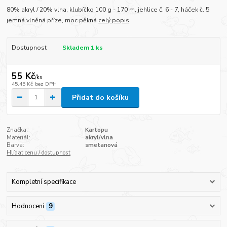
80% akryl / 20% vlna, klubíčko 100 g - 170 m, jehlice č. 6 - 7, háček č. 5
jemná vlněná příze, moc pěkná
celý popis
Dostupnost
Skladem 1 ks
55 Kč
/
ks
45,45 Kč
bez DPH
Přidat do košíku
Značka:
Kartopu
Materiál:
akryl/vlna
Barva:
smetanová
Hlídat cenu / dostupnost
Kompletní specifikace
Hodnocení
9