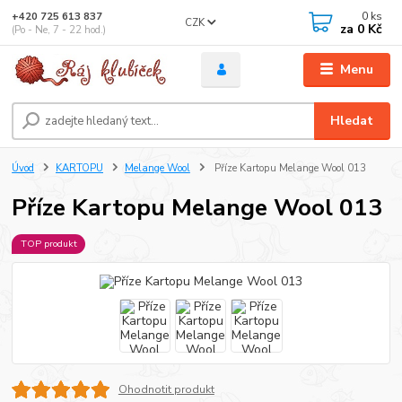
0
ks
+420 725 613 837
CZK
za
0 Kč
(Po - Ne, 7 - 22 hod.)
Menu
Hledat
Úvod
KARTOPU
Melange Wool
Příze Kartopu Melange Wool 013
Příze Kartopu Melange Wool 013
TOP produkt
Ohodnotit produkt