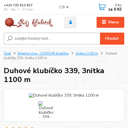
0
ks
+420 725 613 837
CZK
za
0 Kč
(Po - Ne, 7 - 22 hod.)
Menu
Hledat
Úvod
Báječná vlna - DUHOVÁ klubíčka
3nitka 1100 m
Duhové
klubíčko 339, 3nitka 1100 m
Duhové klubíčko 339, 3nitka
1100 m