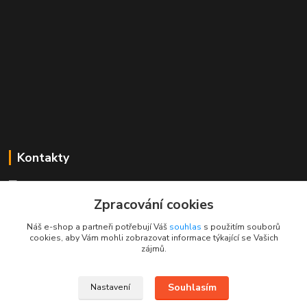
Kontakty
Mgr. Linda Dobešová
+420 725 613 837
Zpracování cookies
(Po - Ne, 7 - 22 hod.)
Náš e-shop a partneři potřebují Váš
souhlas
s použitím souborů
cookies, aby Vám mohli zobrazovat informace týkající se Vašich
info@rajklubicek.cz
zájmů.
Souhlasím
Nastavení