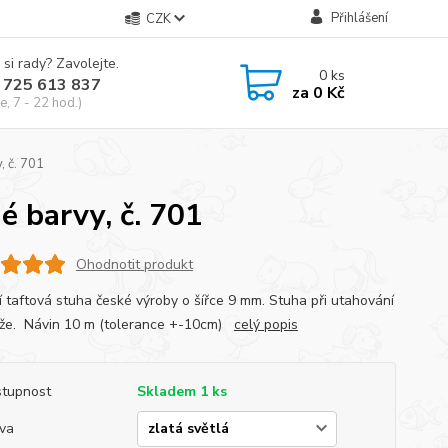
Přihlášení
CZK
 si rady? Zavolejte.
0
ks
 725 613 837
za
0 Kč
e, 7 - 22 hod.)
, č. 701
é barvy, č. 701
Ohodnotit produkt
ní taftová stuha české výroby o šířce 9 mm. Stuha při utahování
že. Návin 10 m (tolerance +-10cm)
celý popis
tupnost
Skladem 1 ks
va