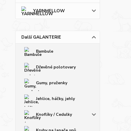
YARNMELLOW
Další GALANTERIE
Bambule
Dřevěné polotovary
Gumy, pruženky
Jehlice, háčky, jehly
Knoflíky / Cedulky
Kruhy na lapače snů