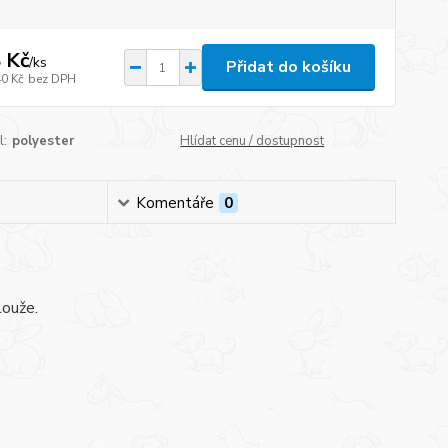
 Kč
/
ks
Přidat do košíku
40 Kč
bez DPH
l:
polyester
Hlídat cenu / dostupnost
Komentáře
0
louže.