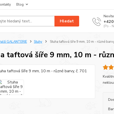
ontakty
Blog
Nevíte
Hledat
+420
(Po - N
Další GALANTERIE
Stuhy
Stuha taftová šíře 9 mm, 10 m - různé barvy
a taftová šíře 9 mm, 10 m - různ
Kvalit
neklou
Dos
Bar