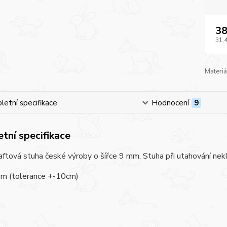
38
31,
Materiá
etní specifikace
Hodnocení
9
tní specifikace
taftová stuha české výroby o šířce 9 mm. Stuha při utahování nek
 m (tolerance +-10cm)