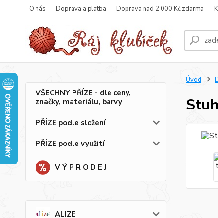
O nás
Doprava a platba
Doprava nad 2 000 Kč zdarma
K
Úvod
VŠECHNY PŘÍZE - dle ceny,
Stuh
značky, materiálu, barvy
PŘÍZE podle složení
PŘÍZE podle využití
V Ý P R O D E J
ALIZE