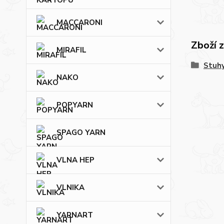
MACCARONI
Zboží 
MIRAFIL
Stuh
NAKO
POPYARN
SPAGO YARN
VLNA HEP
VLNIKA
YARNART