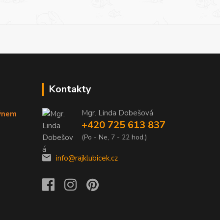
Kontakty
Mgr. Linda Dobešová
týnem
+420 725 613 837
(Po - Ne, 7 - 22 hod.)
info@rajklubicek.cz