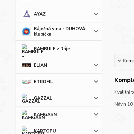
AYAZ
Báječná vlna - DUHOVÁ
klubíčka
BAMBULE z Ráje
Kompl
ELIAN
Komple
ETROFIL
Kvalitní 
GAZZAL
Návin 10
KAMGARN
KARTOPU