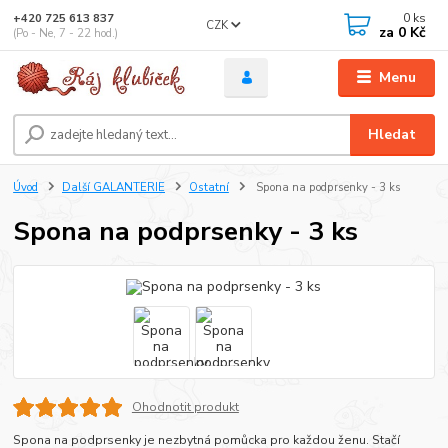
0
ks
+420 725 613 837
CZK
za
0 Kč
(Po - Ne, 7 - 22 hod.)
Menu
Hledat
Úvod
Další GALANTERIE
Ostatní
Spona na podprsenky - 3 ks
Spona na podprsenky - 3 ks
Ohodnotit produkt
Spona na podprsenky je nezbytná pomůcka pro každou ženu. Stačí