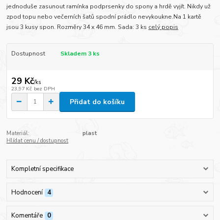
jednoduše zasunout ramínka podprsenky do spony a hrdě vyjít. Nikdy už
zpod topu nebo večerních šatů spodní prádlo nevykoukne.Na 1 kartě
jsou 3 kusy spon. Rozměry 34 x 46 mm. Sada: 3 ks
celý popis
Dostupnost
Skladem 3 ks
29 Kč
/
ks
23,97 Kč
bez DPH
Přidat do košíku
Materiál:
plast
Hlídat cenu / dostupnost
Kompletní specifikace
Hodnocení
4
Komentáře
0