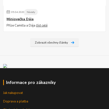
05
.
04
.
2020
Návody
Miniovečka Dája
Příze Camilla a Dája
číst celé
Zobrazit všechny články
Informace pro zákazníky
Jak nakupovat
Doprava a platba