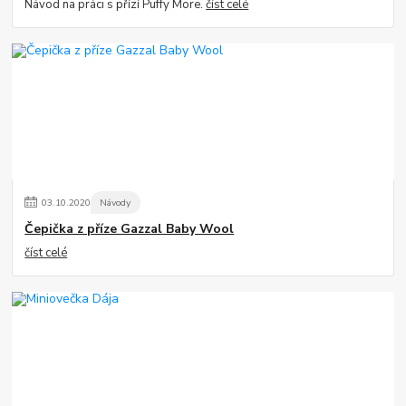
Návod na práci s přízí Puffy More.
číst celé
03
.
10
.
2020
Návody
Čepička z příze Gazzal Baby Wool
číst celé