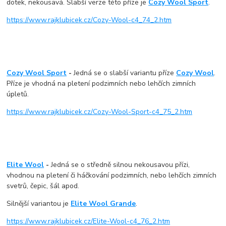
dotek, nekousavá. Slabší verze této příze je
Cozy Wool Sport
.
https://www.rajklubicek.cz/Cozy-Wool-c4_74_2.htm
Cozy Wool Sport
-
Jedná se o slabší variantu příze
Cozy Wool
.
Příze je vhodná na pletení podzimních nebo lehčích zimních
úpletů.
https://www.rajklubicek.cz/Cozy-Wool-Sport-c4_75_2.htm
Elite Wool
-
Jedná se o středně silnou nekousavou přízi,
vhodnou na pletení či háčkování podzimních, nebo lehčích zimních
svetrů, čepic, šál apod.
Silnější variantou je
Elite Wool Grande
.
https://www.rajklubicek.cz/Elite-Wool-c4_76_2.htm