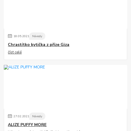
18
.
05
.
2021
Návody
Chrastítko kytička z příze Giza
číst celé
27
.
02
.
2021
Návody
ALIZE PUFFY MORE