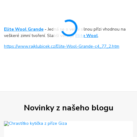
Elite Wool Grande
-
Jedná se o velmi silnou přízi vhodnou na
veškeré zimní tvoření. Slabší verzí je
Elite Wool
.
https://www.rajklubicek.cz/Elite-Wool-Grande-c4_77_2.htm
Novinky z našeho blogu