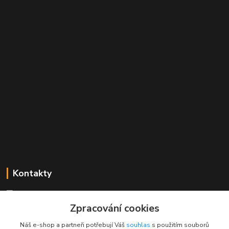
Kontakty
Mgr. Linda Dobešová
+420 725 613 837
Zpracování cookies
(Po - Ne, 7 - 22 hod.)
Náš e-shop a partneři potřebují Váš
souhlas
s použitím souborů