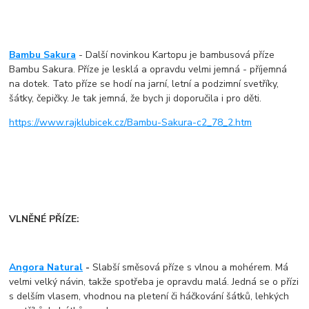
Bambu Sakura
- Další novinkou Kartopu je bambusová příze
Bambu Sakura. Příze je lesklá a opravdu velmi jemná - příjemná
na dotek. Tato příze se hodí na jarní, letní a podzimní svetříky,
šátky, čepičky. Je tak jemná, že bych ji doporučila i pro děti.
https://www.rajklubicek.cz/Bambu-Sakura-c2_78_2.htm
VLNĚNÉ PŘÍZE:
Angora Natural
-
Slabší směsová příze s vlnou a mohérem. Má
velmi velký návin, takže spotřeba je opravdu malá. Jedná se o přízi
s delším vlasem, vhodnou na pletení či háčkování šátků, lehkých