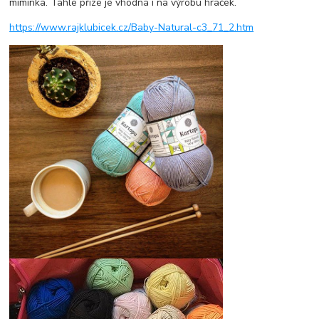
miminka. Tahle příze je vhodná i na výrobu hraček.
https://www.rajklubicek.cz/Baby-Natural-c3_71_2.htm