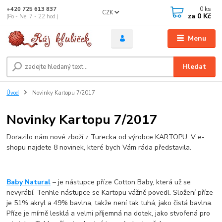
0
ks
+420 725 613 837
CZK
za
0 Kč
(Po - Ne, 7 - 22 hod.)
Menu
Hledat
Úvod
Novinky Kartopu 7/2017
Novinky Kartopu 7/2017
Dorazilo nám nové zboží z Turecka od výrobce KARTOPU. V e-
shopu najdete 8 novinek, které bych Vám ráda představila.
Baby Natural
– je nástupce příze Cotton Baby, která už se
nevyrábí. Tenhle nástupce se Kartopu vážně povedl. Složení příze
je 51% akryl a 49% bavlna, takže není tak tuhá, jako čistá bavlna.
Příze je mírně lesklá a velmi příjemná na dotek, jako stvořená pro