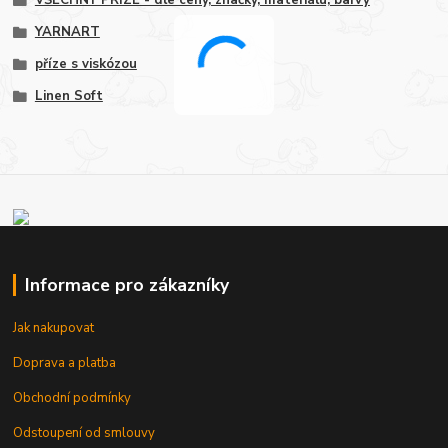
VŠECHNY PŘÍZE - dle ceny, značky, materiálu, barvy
YARNART
příze s viskózou
Linen Soft
Informace pro zákazníky
Jak nakupovat
Doprava a platba
Obchodní podmínky
Odstoupení od smlouvy