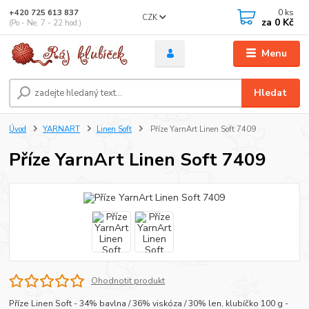
0
ks
+420 725 613 837
CZK
za
0 Kč
(Po - Ne, 7 - 22 hod.)
Menu
Hledat
Úvod
YARNART
Linen Soft
Příze YarnArt Linen Soft 7409
Příze YarnArt Linen Soft 7409
Ohodnotit produkt
Příze Linen Soft - 34% bavlna / 36% viskóza / 30% len, klubíčko 100 g -