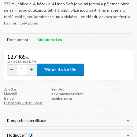
272 m, jehlice č. 4, háček č. 4 Linen Soft je velmi jemná a příjemná příze
se zajímavou strukturou. Silnější části příze jsou bavlněné, matné a ty
tenčí lesklé jsou kombinace lnu a viskózy. Len chladí, viskóza se třpytí a
bavlna...
celý popis
Dostupnost
Skladem 4 ks
127 Kč
/
ks
104,96 Kč
bez DPH
Přidat do košíku
Značka:
YarnArt
Materiál:
bavlna/viskóza/len
Barva:
vícebarevná
Hlídat cenu / dostupnost
Kompletní specifikace
Hodnocení
0