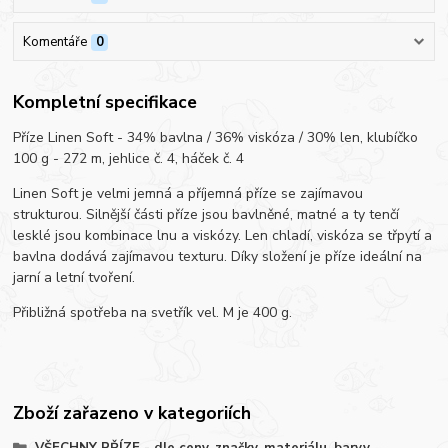
Komentáře
0
Kompletní specifikace
Příze Linen Soft - 34% bavlna / 36% viskóza / 30% len, klubíčko
100 g - 272 m, jehlice č. 4, háček č. 4
Linen Soft je velmi jemná a příjemná příze se zajímavou
strukturou. Silnější části příze jsou bavlněné, matné a ty tenčí
lesklé jsou kombinace lnu a viskózy. Len chladí, viskóza se třpytí a
bavlna dodává zajímavou texturu. Díky složení je příze ideální na
jarní a letní tvoření.
Přibližná spotřeba na svetřík vel. M je 400 g.
Zboží zařazeno v kategoriích