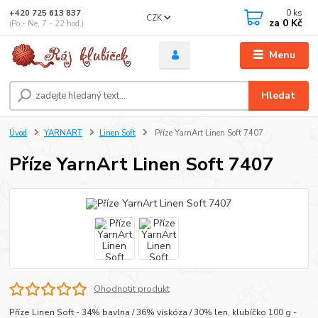
0
ks
+420 725 613 837
CZK
za
0 Kč
(Po - Ne, 7 - 22 hod.)
Menu
Hledat
Úvod
YARNART
Linen Soft
Příze YarnArt Linen Soft 7407
Příze YarnArt Linen Soft 7407
Ohodnotit produkt
Příze Linen Soft - 34% bavlna / 36% viskóza / 30% len, klubíčko 100 g -