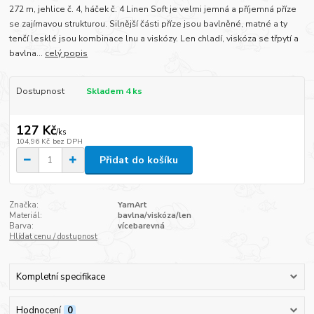
272 m, jehlice č. 4, háček č. 4 Linen Soft je velmi jemná a příjemná příze
se zajímavou strukturou. Silnější části příze jsou bavlněné, matné a ty
tenčí lesklé jsou kombinace lnu a viskózy. Len chladí, viskóza se třpytí a
bavlna...
celý popis
Dostupnost
Skladem 4 ks
127 Kč
/
ks
104,96 Kč
bez DPH
Přidat do košíku
Značka:
YarnArt
Materiál:
bavlna/viskóza/len
Barva:
vícebarevná
Hlídat cenu / dostupnost
Kompletní specifikace
Hodnocení
0