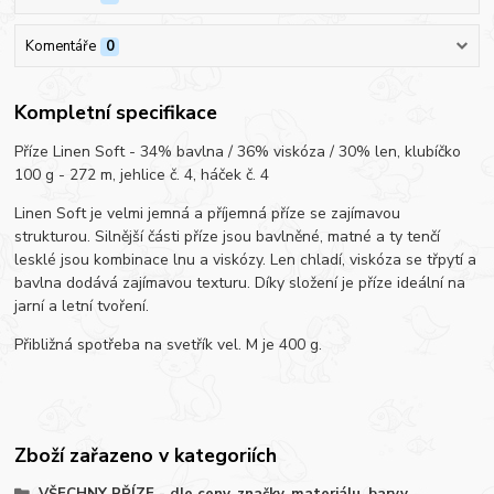
Komentáře
0
Kompletní specifikace
Příze Linen Soft - 34% bavlna / 36% viskóza / 30% len, klubíčko
100 g - 272 m, jehlice č. 4, háček č. 4
Linen Soft je velmi jemná a příjemná příze se zajímavou
strukturou. Silnější části příze jsou bavlněné, matné a ty tenčí
lesklé jsou kombinace lnu a viskózy. Len chladí, viskóza se třpytí a
bavlna dodává zajímavou texturu. Díky složení je příze ideální na
jarní a letní tvoření.
Přibližná spotřeba na svetřík vel. M je 400 g.
Zboží zařazeno v kategoriích