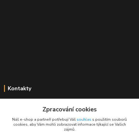
Kontakty
Mgr. Linda Dobešová
+420 725 613 837
Zpracování cookies
(Po - Ne, 7 - 22 hod.)
Náš e-shop a partneři potřebují Váš
souhlas
s použitím souborů
cookies, aby Vám mohli zobrazovat informace týkající se Vašich
info@rajklubicek.cz
zájmů.