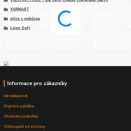
VŠECHNY PŘÍZE - dle ceny, značky, materiálu, barvy
YARNART
příze s viskózou
Linen Soft
Informace pro zákazníky
Jak nakupovat
Doprava a platba
Obchodní podmínky
Odstoupení od smlouvy