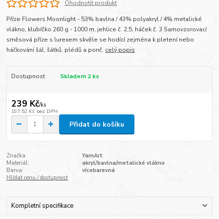
Ohodnotit produkt
Příze Flowers Moonlight - 53% bavlna / 43% polyakryl / 4% metalické
vlákno, klubíčko 260 g - 1000 m, jehlice č. 2,5, háček č. 3 Samovzorovací
směsová příze s lurexem skvěle se hodící zejména k pletení nebo
háčkování šál, šátků, plédů a ponč.
celý popis
Dostupnost
Skladem 2 ks
239 Kč
/
ks
197,52 Kč
bez DPH
Přidat do košíku
Značka:
YarnArt
Materiál:
akryl/bavlna/metalické vlákno
Barva:
vícebarevná
Hlídat cenu / dostupnost
Kompletní specifikace