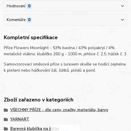
Hodnocení
0
Komentáře
0
Kompletní specifikace
Příze Flowers Moonlight - 53% bavlna / 43% polyakryl / 4%
metalické vlákno, klubíčko 260 g - 1000 m, jehlice č. 2,5, háček č. 3
Samovzorovací směsová příze s lurexem skvěle se hodící zejména
k pletení nebo háčkování šál, šátků, plédů a ponč.
Zboží zařazeno v kategoriích
VŠECHNY PŘÍZE - dle ceny, značky, materiálu, barvy
YARNART
Barevná klubíčka na šátky