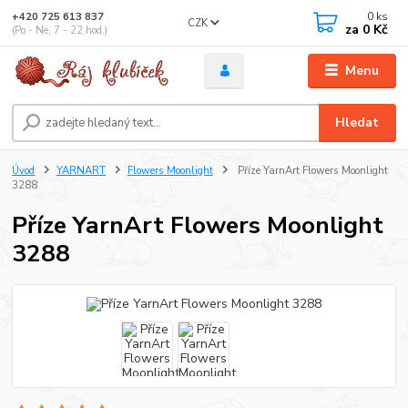
0
ks
+420 725 613 837
CZK
za
0 Kč
(Po - Ne, 7 - 22 hod.)
Menu
Hledat
Úvod
YARNART
Flowers Moonlight
Příze YarnArt Flowers Moonlight
3288
Příze YarnArt Flowers Moonlight
3288