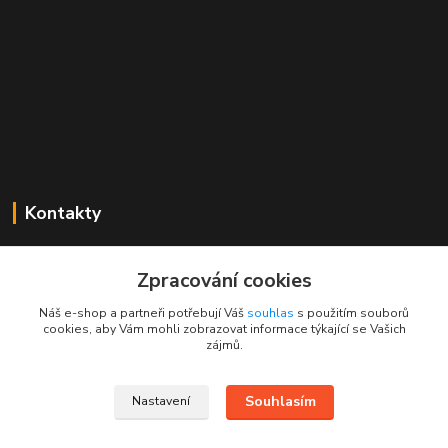
Kontakty
Mgr. Linda Dobešová
+420 725 613 837
Zpracování cookies
(Po - Ne, 7 - 22 hod.)
Náš e-shop a partneři potřebují Váš
souhlas
s použitím souborů
cookies, aby Vám mohli zobrazovat informace týkající se Vašich
info@rajklubicek.cz
zájmů.
Souhlasím
Nastavení