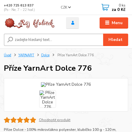
0
ks
+420 725 613 837
CZK
za
0 Kč
(Po - Ne, 7 - 22 hod.)
Menu
Hledat
Úvod
YARNART
Dolce
Příze YarnArt Dolce 776
Příze YarnArt Dolce 776
Ohodnotit produkt
Příze Dolce - 100% mikrovlákno polyester, klubíčko 100 g - 120 m,