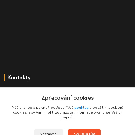
Kontakty
Mgr. Linda Dobešová
+420 725 613 837
Zpracování cookies
(Po - Ne, 7 - 22 hod.)
Náš e-shop a partneři potřebují Váš
souhlas
s použitím souborů
cookies, aby Vám mohli zobrazovat informace týkající se Vašich
info@rajklubicek.cz
zájmů.
Souhlasím
Nastavení