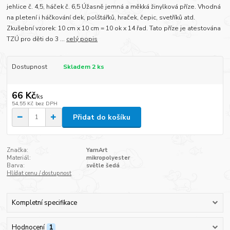
jehlice č. 4,5, háček č. 6,5 Úžasně jemná a měkká žinylková příze. Vhodná
na pletení i háčkování dek, polštářků, hraček, čepic, svetříků atd.
Zkušební vzorek: 10 cm x 10 cm = 10 ok x 14 řad. Tato příze je atestována
TZÚ pro děti do 3 ...
celý popis
Dostupnost
Skladem 2 ks
66 Kč
/
ks
54,55 Kč
bez DPH
Přidat do košíku
Značka:
YarnArt
Materiál:
mikropolyester
Barva:
světle šedá
Hlídat cenu / dostupnost
Kompletní specifikace
Hodnocení
1