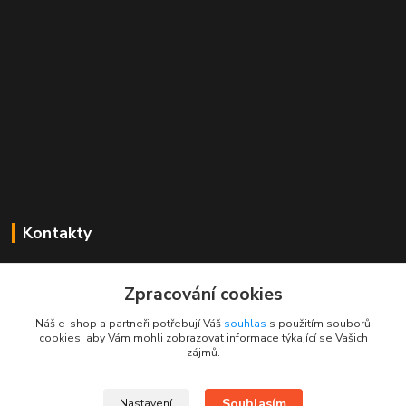
Kontakty
Mgr. Linda Dobešová
+420 725 613 837
Zpracování cookies
(Po - Ne, 7 - 22 hod.)
Náš e-shop a partneři potřebují Váš
souhlas
s použitím souborů
cookies, aby Vám mohli zobrazovat informace týkající se Vašich
info@rajklubicek.cz
zájmů.
Souhlasím
Nastavení