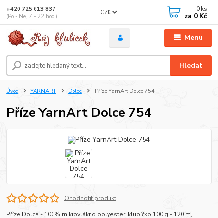
0
ks
+420 725 613 837
CZK
za
0 Kč
(Po - Ne, 7 - 22 hod.)
Menu
Hledat
Úvod
YARNART
Dolce
Příze YarnArt Dolce 754
Příze YarnArt Dolce 754
Ohodnotit produkt
Příze Dolce - 100% mikrovlákno polyester, klubíčko 100 g - 120 m,