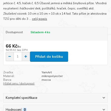
jehlice č. 4,5, háček č. 6,5 Úžasně jemná a měkká žinylková příze. Vhodná
na pletení i háčkování dek, polštářků, hraček, čepic, svetříků atd.
Zkušební vzorek: 10 cm x 10 cm = 10 ok x 14 řad. Tato příze je atestována
TZÚ pro děti do 3 ...
celý popis
Dostupnost
Skladem 4 ks
66 Kč
/
ks
54,55 Kč
bez DPH
Přidat do košíku
Značka:
YarnArt
Materiál:
mikropolyester
Barva:
mocca
Hlídat cenu / dostupnost
Kompletní specifikace
Hodnocení
0