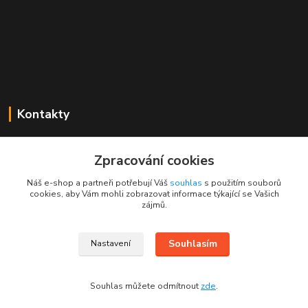
Kontakty
Mgr. Linda Dobešová
+420 725 613 837
Zpracování cookies
(Po - Ne, 7 - 22 hod.)
Náš e-shop a partneři potřebují Váš
souhlas
s použitím souborů
cookies, aby Vám mohli zobrazovat informace týkající se Vašich
info@rajklubicek.cz
zájmů.
Souhlasím
Nastavení
Souhlas můžete odmítnout
zde
.