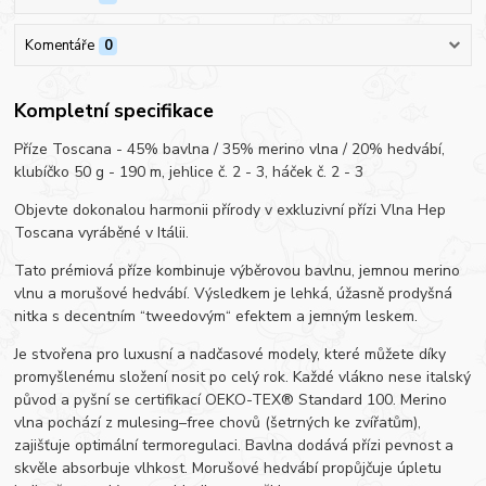
Komentáře
0
Kompletní specifikace
Příze Toscana - 45% bavlna / 35% merino vlna / 20% hedvábí,
klubíčko 50 g - 190 m, jehlice č. 2 - 3, háček č. 2 - 3
Objevte dokonalou harmonii přírody v exkluzivní přízi Vlna Hep
Toscana vyráběné v Itálii.
Tato prémiová příze kombinuje výběrovou bavlnu, jemnou merino
vlnu a morušové hedvábí. Výsledkem je lehká, úžasně prodyšná
nitka s decentním “tweedovým“ efektem a jemným leskem.
Je stvořena pro luxusní a nadčasové modely, které můžete díky
promyšlenému složení nosit po celý rok. Každé vlákno nese italský
původ a pyšní se certifikací OEKO-TEX® Standard 100. Merino
vlna pochází z mulesing–free chovů (šetrných ke zvířatům),
zajišťuje optimální termoregulaci. Bavlna dodává přízi pevnost a
skvěle absorbuje vlhkost. Morušové hedvábí propůjčuje úpletu