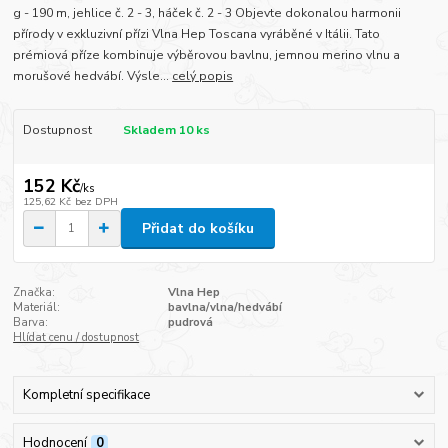
g - 190 m, jehlice č. 2 - 3, háček č. 2 - 3 Objevte dokonalou harmonii
přírody v exkluzivní přízi Vlna Hep Toscana vyráběné v Itálii. Tato
prémiová příze kombinuje výběrovou bavlnu, jemnou merino vlnu a
morušové hedvábí. Výsle...
celý popis
Dostupnost
Skladem 10 ks
152 Kč
/
ks
125,62 Kč
bez DPH
Přidat do košíku
Značka:
Vlna Hep
Materiál:
bavlna/vlna/hedvábí
Barva:
pudrová
Hlídat cenu / dostupnost
Kompletní specifikace
Hodnocení
0