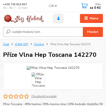
0
ks
+420 725 613 837
CZK
za
0 Kč
(Po - Ne, 7 - 22 hod.)
Menu
Hledat
Úvod
VLNA HEP
Toscana
Příze Vlna Hep Toscana 142270
Příze Vlna Hep Toscana 142270
Ohodnotit produkt
Příze Toscana - 45% bavlna / 35% merino vlna / 20% hedvábí, klubíčko 50