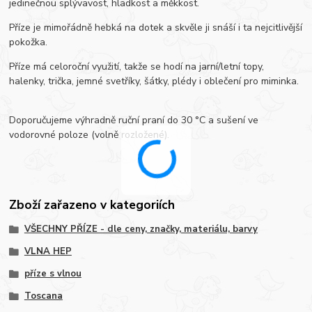
jedinečnou splývavost, hladkost a měkkost.
Příze je mimořádně hebká na dotek a skvěle ji snáší i ta nejcitlivější
pokožka.
Příze má celoroční využití, takže se hodí na jarní/letní topy,
halenky, trička, jemné svetříky, šátky, plédy i oblečení pro miminka.
Doporučujeme výhradně ruční praní do 30 °C a sušení ve
vodorovné poloze (volně rozložené).
Zboží zařazeno v kategoriích
VŠECHNY PŘÍZE - dle ceny, značky, materiálu, barvy
VLNA HEP
příze s vlnou
Toscana