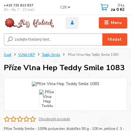
0
ks
+420 725 613 837
CZK
za
0 Kč
(Po - Ne, 7 - 22 hod.)
Menu
Hledat
Úvod
VLNA HEP
Teddy Smile
Příze Vlna Hep Teddy Smile 1083
Příze Vlna Hep Teddy Smile 1083
Ohodnotit produkt
Příze Teddy Smile - 100% polyester, klubíčko 50 g - 100 m, jehlice č. 3 -