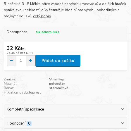
5, háček č. 3 - 5 Měkká příze vhodná na výrobu medvídků a dalších hraček.
Vyniká svou hebkostí, díky čemuž je ideální pro výrobu pohodlných a
hřejivých kousků.
celý popis
Dostupnost
Skladem 8 ks
32 Kč
/
ks
26,45 Kč
bez DPH
Přidat do košíku
Značka:
Vlna Hep
Materiál:
polyester
Barva:
starorůžová
Hlídat cenu / dostupnost
Kompletní specifikace
Hodnocení
0