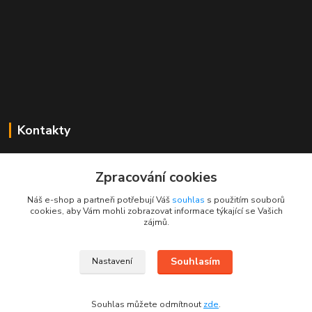
Kontakty
Mgr. Linda Dobešová
+420 725 613 837
Zpracování cookies
(Po - Ne, 7 - 22 hod.)
Náš e-shop a partneři potřebují Váš
souhlas
s použitím souborů
cookies, aby Vám mohli zobrazovat informace týkající se Vašich
info@rajklubicek.cz
zájmů.
Souhlasím
Nastavení
Souhlas můžete odmítnout
zde
.