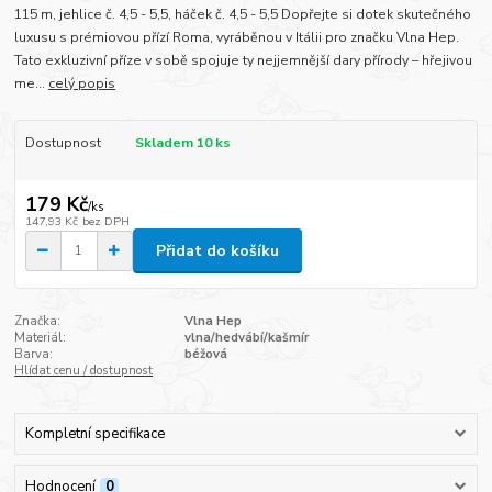
115 m, jehlice č. 4,5 - 5,5, háček č. 4,5 - 5,5 Dopřejte si dotek skutečného
luxusu s prémiovou přízí Roma, vyráběnou v Itálii pro značku Vlna Hep.
Tato exkluzivní příze v sobě spojuje ty nejjemnější dary přírody – hřejivou
me...
celý popis
Dostupnost
Skladem 10 ks
179 Kč
/
ks
147,93 Kč
bez DPH
Přidat do košíku
Značka:
Vlna Hep
Materiál:
vlna/hedvábí/kašmír
Barva:
béžová
Hlídat cenu / dostupnost
Kompletní specifikace
Hodnocení
0