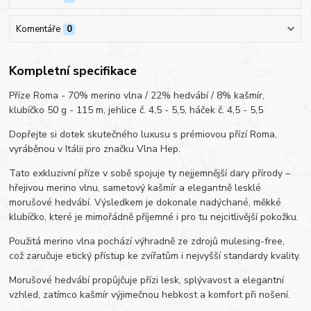
Komentáře
0
Kompletní specifikace
Příze Roma - 70% merino vlna / 22% hedvábí / 8% kašmír,
klubíčko 50 g - 115 m, jehlice č. 4,5 - 5,5, háček č. 4,5 - 5,5
Dopřejte si dotek skutečného luxusu s prémiovou přízí Roma,
vyráběnou v Itálii pro značku Vlna Hep.
Tato exkluzivní příze v sobě spojuje ty nejjemnější dary přírody –
hřejivou merino vlnu, sametový kašmír a elegantně lesklé
morušové hedvábí. Výsledkem je dokonale nadýchané, měkké
klubíčko, které je mimořádně příjemné i pro tu nejcitlivější pokožku.
Použitá merino vlna pochází výhradně ze zdrojů mulesing-free,
což zaručuje etický přístup ke zvířatům i nejvyšší standardy kvality.
Morušové hedvábí propůjčuje přízi lesk, splývavost a elegantní
vzhled, zatímco kašmír výjimečnou hebkost a komfort při nošení.