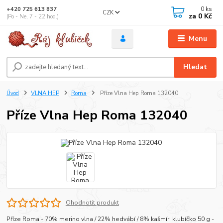
0
ks
+420 725 613 837
CZK
za
0 Kč
(Po - Ne, 7 - 22 hod.)
Menu
Hledat
Úvod
VLNA HEP
Roma
Příze Vlna Hep Roma 132040
Příze Vlna Hep Roma 132040
Ohodnotit produkt
Příze Roma - 70% merino vlna / 22% hedvábí / 8% kašmír, klubíčko 50 g -