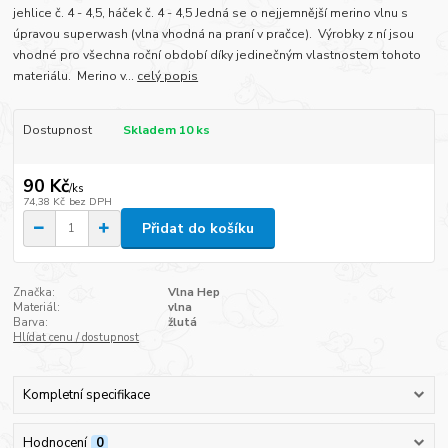
jehlice č. 4 - 4,5, háček č. 4 - 4,5 Jedná se o nejjemnější merino vlnu s
úpravou superwash (vlna vhodná na praní v pračce). Výrobky z ní jsou
vhodné pro všechna roční období díky jedinečným vlastnostem tohoto
materiálu. Merino v...
celý popis
Dostupnost
Skladem 10 ks
90 Kč
/
ks
74,38 Kč
bez DPH
Přidat do košíku
Značka:
Vlna Hep
Materiál:
vlna
Barva:
žlutá
Hlídat cenu / dostupnost
Kompletní specifikace
Hodnocení
0