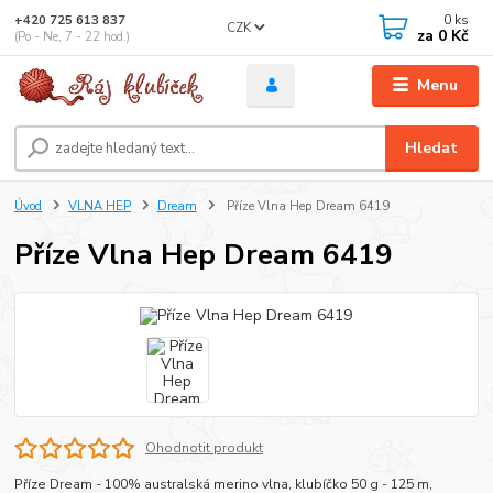
0
ks
+420 725 613 837
CZK
za
0 Kč
(Po - Ne, 7 - 22 hod.)
Menu
Hledat
Úvod
VLNA HEP
Dream
Příze Vlna Hep Dream 6419
Příze Vlna Hep Dream 6419
Ohodnotit produkt
Příze Dream - 100% australská merino vlna, klubíčko 50 g - 125 m,