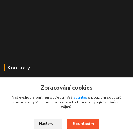
Kontakty
Mgr. Linda Dobešová
+420 725 613 837
Zpracování cookies
(Po - Ne, 7 - 22 hod.)
Náš e-shop a partneři potřebují Váš
souhlas
s použitím souborů
cookies, aby Vám mohli zobrazovat informace týkající se Vašich
info@rajklubicek.cz
zájmů.
Souhlasím
Nastavení