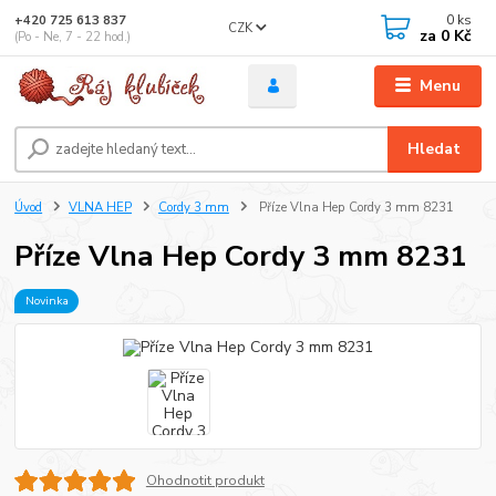
0
ks
+420 725 613 837
CZK
za
0 Kč
(Po - Ne, 7 - 22 hod.)
Menu
Hledat
Úvod
VLNA HEP
Cordy 3 mm
Příze Vlna Hep Cordy 3 mm 8231
Příze Vlna Hep Cordy 3 mm 8231
Novinka
Ohodnotit produkt