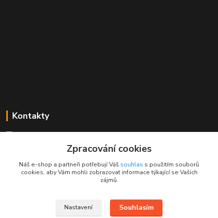
Kontakty
Mgr. Linda Dobešová
+420 725 613 837
Zpracování cookies
(Po - Ne, 7 - 22 hod.)
Náš e-shop a partneři potřebují Váš
souhlas
s použitím souborů
cookies, aby Vám mohli zobrazovat informace týkající se Vašich
info@rajklubicek.cz
zájmů.
Souhlasím
Nastavení