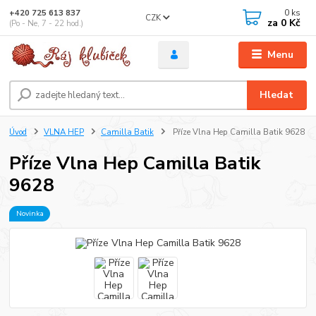
0
ks
+420 725 613 837
CZK
za
0 Kč
(Po - Ne, 7 - 22 hod.)
Menu
Hledat
Úvod
VLNA HEP
Camilla Batik
Příze Vlna Hep Camilla Batik 9628
Příze Vlna Hep Camilla Batik
9628
Novinka