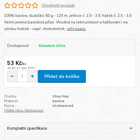
Ohodnotit produkt
100% bavlna, klubíčko 50 g - 125 m, jehlice č. 2,5 - 3,5, háček č. 2,5 - 3,5
Velmi jemná bavlněná příze. Vhodná na letní pletení a háčkování i na
výrobu hraček - např. chobotniček.
celý popis
Dostupnost
Skladem 10 ks
53 Kč
/
ks
43,80 Kč
bez DPH
Přidat do košíku
Značka:
Vlna Hep
Materiál:
bavlna
Barva:
vícebarevná
Hlídat cenu / dostupnost
Kompletní specifikace