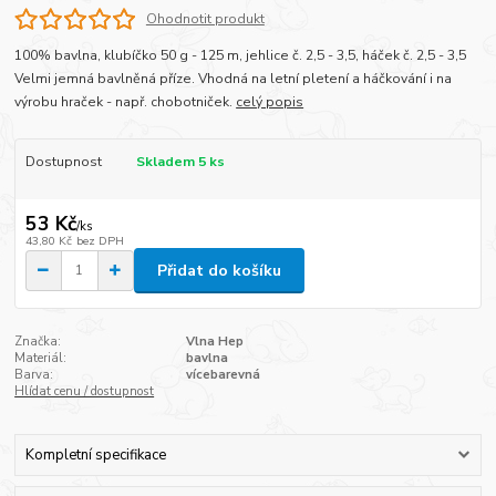
Ohodnotit produkt
100% bavlna, klubíčko 50 g - 125 m, jehlice č. 2,5 - 3,5, háček č. 2,5 - 3,5
Velmi jemná bavlněná příze. Vhodná na letní pletení a háčkování i na
výrobu hraček - např. chobotniček.
celý popis
Dostupnost
Skladem 5 ks
53 Kč
/
ks
43,80 Kč
bez DPH
Přidat do košíku
Značka:
Vlna Hep
Materiál:
bavlna
Barva:
vícebarevná
Hlídat cenu / dostupnost
Kompletní specifikace