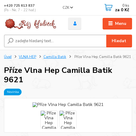
0
ks
+420 725 613 837
CZK
za
0 Kč
(Po - Ne, 7 - 22 hod.)
Menu
Hledat
Úvod
VLNA HEP
Camilla Batik
Příze Vlna Hep Camilla Batik 9621
Příze Vlna Hep Camilla Batik
9621
Novinka