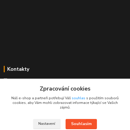
Kontakty
Mgr. Linda Dobešová
+420 725 613 837
Zpracování cookies
(Po - Ne, 7 - 22 hod.)
Náš e-shop a partneři potřebují Váš
souhlas
s použitím souborů
cookies, aby Vám mohli zobrazovat informace týkající se Vašich
info@rajklubicek.cz
zájmů.
Souhlasím
Nastavení