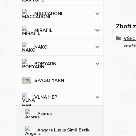
MACCARONI
Zboží 
MIRAFIL
VŠECH
značk
NAKO
POPYARN
SPAGO YARN
VLNA HEP
Acorus
Angora Luxus Simli Batik