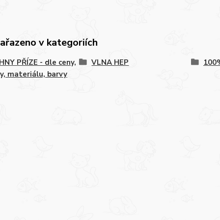
zařazeno v kategoriích
NY PŘÍZE - dle ceny,
VLNA HEP
100
y, materiálu, barvy