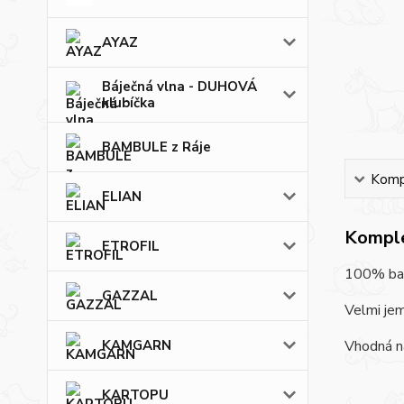
AYAZ
Báječná vlna - DUHOVÁ
klubíčka
BAMBULE z Ráje
Kompl
ELIAN
Komple
ETROFIL
100% bavl
GAZZAL
Velmi jem
KAMGARN
Vhodná na
KARTOPU