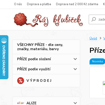
O nás
Doprava a platba
Doprava nad 2 000 Kč zdarma
K
Úvod
VŠECHNY PŘÍZE - dle ceny,
Příz
značky, materiálu, barvy
PŘÍZE podle složení
Novinka
PŘÍZE podle využití
V Ý P R O D E J
ALIZE