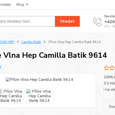
ontakty
Blog
Nevíte
Hledat
+420
(Po - N
VLNA HEP
Camilla Batik
Příze Vlna Hep Camilla Batik 9614
e Vlna Hep Camilla Batik 9614
100% ba
3,5 Ve
i na v
Dos