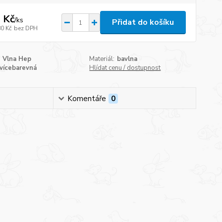
 Kč
/
ks
Přidat do košíku
80 Kč
bez DPH
Vlna Hep
Materiál:
bavlna
vícebarevná
Hlídat cenu / dostupnost
Komentáře
0