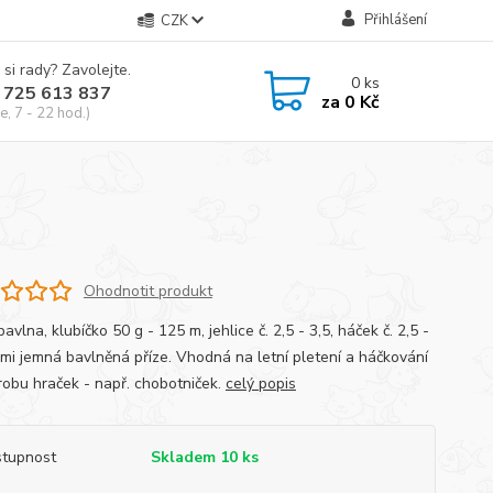
Přihlášení
CZK
 si rady? Zavolejte.
0
ks
 725 613 837
za
0 Kč
e, 7 - 22 hod.)
Ohodnotit produkt
vlna, klubíčko 50 g - 125 m, jehlice č. 2,5 - 3,5, háček č. 2,5 -
lmi jemná bavlněná příze. Vhodná na letní pletení a háčkování
ýrobu hraček - např. chobotniček.
celý popis
tupnost
Skladem 10 ks