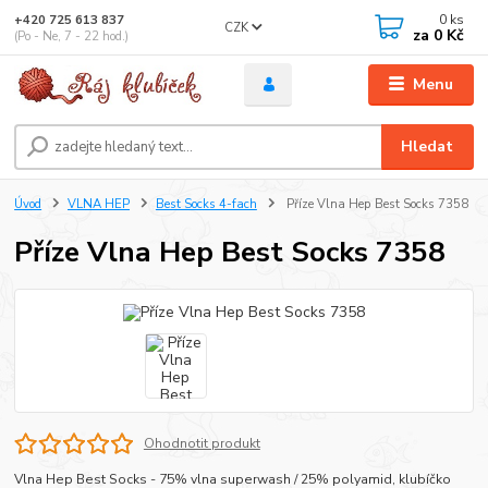
0
ks
+420 725 613 837
CZK
za
0 Kč
(Po - Ne, 7 - 22 hod.)
Menu
Hledat
Úvod
VLNA HEP
Best Socks 4-fach
Příze Vlna Hep Best Socks 7358
Příze Vlna Hep Best Socks 7358
Ohodnotit produkt
Vlna Hep Best Socks - 75% vlna superwash / 25% polyamid, klubíčko