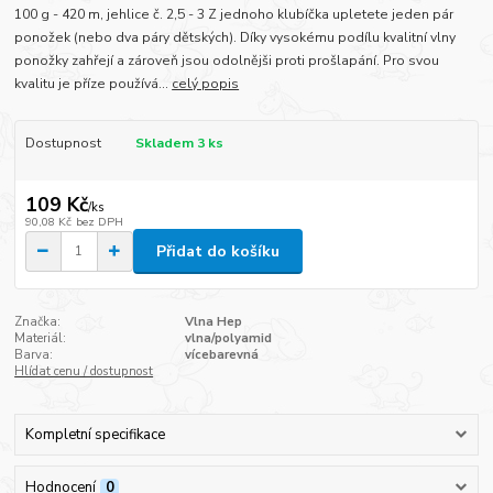
100 g - 420 m, jehlice č. 2,5 - 3 Z jednoho klubíčka upletete jeden pár
ponožek (nebo dva páry dětských). Díky vysokému podílu kvalitní vlny
ponožky zahřejí a zároveň jsou odolnějši proti prošlapání. Pro svou
kvalitu je příze používá...
celý popis
Dostupnost
Skladem 3 ks
109 Kč
/
ks
90,08 Kč
bez DPH
Přidat do košíku
Značka:
Vlna Hep
Materiál:
vlna/polyamid
Barva:
vícebarevná
Hlídat cenu / dostupnost
Kompletní specifikace
Hodnocení
0