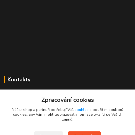
Kontakty
Mgr. Linda Dobešová
+420 725 613 837
Zpracování cookies
(Po - Ne, 7 - 22 hod.)
Náš e-shop a partneři potřebují Váš
souhlas
s použitím souborů
cookies, aby Vám mohli zobrazovat informace týkající se Vašich
info@rajklubicek.cz
zájmů.