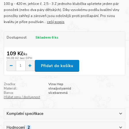
100 g - 420 m, jehlice č. 2,5 - 3 Z jednoho klubíčka upletete jeden pár
ponožek (nebo dva páry dětských). Díky vysokému podílu kvalitní vlny
ponožky zahřejí a zároveň jsou odolnějši proti prošlapání. Pro svou
kvalitu je příze používán...
celý popis
Dostupnost
Skladem 6 ks
109 Kč
/
ks
90,08 Kč
bez DPH
Přidat do košíku
Značka:
Vlna Hep
Materiál:
vlna/polyamid
Barva:
vícebarevná
Hlídat cenu / dostupnost
Kompletní specifikace
Hodnocení
2