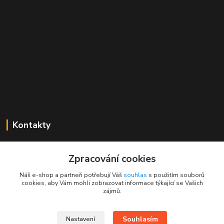
Kontakty
Mgr. Linda Dobešová
+420 725 613 837
Zpracování cookies
(Po - Ne, 7 - 22 hod.)
Náš e-shop a partneři potřebují Váš
souhlas
s použitím souborů
cookies, aby Vám mohli zobrazovat informace týkající se Vašich
info@rajklubicek.cz
zájmů.
Souhlasím
Nastavení