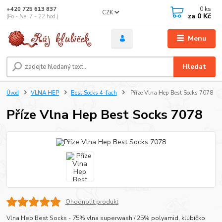
0
ks
+420 725 613 837
CZK
za
0 Kč
(Po - Ne, 7 - 22 hod.)
Menu
Hledat
Úvod
VLNA HEP
Best Socks 4-fach
Příze Vlna Hep Best Socks 7078
Příze Vlna Hep Best Socks 7078
Ohodnotit produkt
Vlna Hep Best Socks - 75% vlna superwash / 25% polyamid, klubíčko