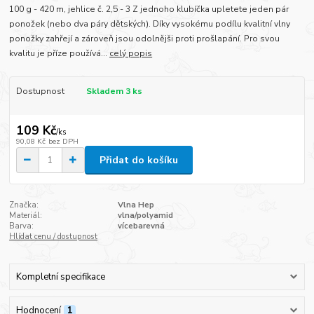
100 g - 420 m, jehlice č. 2,5 - 3 Z jednoho klubíčka upletete jeden pár
ponožek (nebo dva páry dětských). Díky vysokému podílu kvalitní vlny
ponožky zahřejí a zároveň jsou odolnějši proti prošlapání. Pro svou
kvalitu je příze používá...
celý popis
Dostupnost
Skladem 3 ks
109 Kč
/
ks
90,08 Kč
bez DPH
Přidat do košíku
Značka:
Vlna Hep
Materiál:
vlna/polyamid
Barva:
vícebarevná
Hlídat cenu / dostupnost
Kompletní specifikace
Hodnocení
1