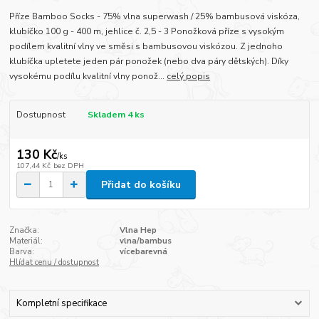
Příze Bamboo Socks - 75% vlna superwash / 25% bambusová viskóza,
klubíčko 100 g - 400 m, jehlice č. 2,5 - 3 Ponožková příze s vysokým
podílem kvalitní vlny ve směsi s bambusovou viskózou. Z jednoho
klubíčka upletete jeden pár ponožek (nebo dva páry dětských). Díky
vysokému podílu kvalitní vlny ponož...
celý popis
Dostupnost
Skladem 4 ks
130 Kč
/
ks
107,44 Kč
bez DPH
Přidat do košíku
Značka:
Vlna Hep
Materiál:
vlna/bambus
Barva:
vícebarevná
Hlídat cenu / dostupnost
Kompletní specifikace