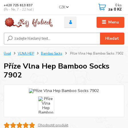
0
ks
+420 725 613 837
CZK
za
0 Kč
(Po - Ne, 7 - 22 hod.)
Menu
Hledat
Úvod
VLNA HEP
Bamboo Socks
Příze Vlna Hep Bamboo Socks 7902
Příze Vlna Hep Bamboo Socks
7902
Ohodnotit produkt