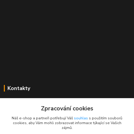
Kontakty
Mgr. Linda Dobešová
+420 725 613 837
Zpracování cookies
(Po - Ne, 7 - 22 hod.)
Náš e-shop a partneři potřebují Váš
souhlas
s použitím souborů
cookies, aby Vám mohli zobrazovat informace týkající se Vašich
info@rajklubicek.cz
zájmů.