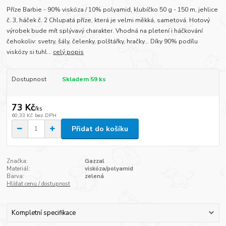
Příze Barbie - 90% viskóza / 10% polyamid, klubíčko 50 g - 150 m, jehlice
č. 3, háček č. 2 Chlupatá příze, která je velmi měkká, sametová. Hotový
výrobek bude mít splývavý charakter. Vhodná na pletení i háčkování
čehokoliv: svetry, šály, čelenky, polštářky, hračky... Díky 90% podílu
viskózy si tuhl...
celý popis
Dostupnost
Skladem 59 ks
73 Kč
/
ks
60,33 Kč
bez DPH
Přidat do košíku
Značka:
Gazzal
Materiál:
viskóza/polyamid
Barva:
zelená
Hlídat cenu / dostupnost
Kompletní specifikace