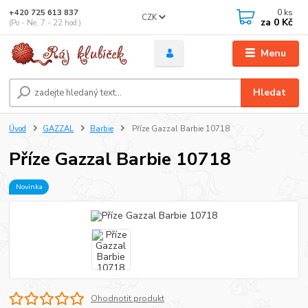
0
ks
+420 725 613 837
CZK
za
0 Kč
(Po - Ne, 7 - 22 hod.)
Menu
Hledat
Úvod
GAZZAL
Barbie
Příze Gazzal Barbie 10718
Příze Gazzal Barbie 10718
Novinka
Ohodnotit produkt