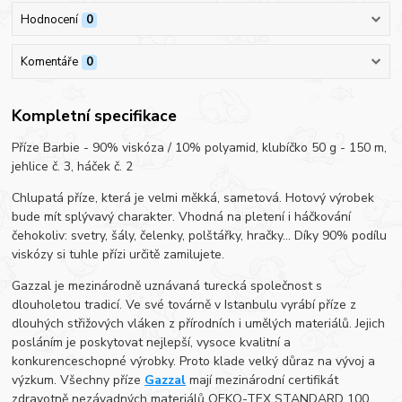
Hodnocení
0
Komentáře
0
Kompletní specifikace
Příze Barbie - 90% viskóza / 10% polyamid, klubíčko 50 g - 150 m,
jehlice č. 3, háček č. 2
Chlupatá příze, která je velmi měkká, sametová. Hotový výrobek
bude mít splývavý charakter. Vhodná na pletení i háčkování
čehokoliv: svetry, šály, čelenky, polštářky, hračky... Díky 90% podílu
viskózy si tuhle přízi určitě zamilujete.
Gazzal je mezinárodně uznávaná turecká společnost s
dlouholetou tradicí. Ve své továrně v Istanbulu vyrábí příze z
dlouhých střižových vláken z přírodních i umělých materiálů. Jejich
posláním je poskytovat nejlepší, vysoce kvalitní a
konkurenceschopné výrobky. Proto klade velký důraz na vývoj a
výzkum. Všechny příze
Gazzal
mají mezinárodní certifikát
zdravotně nezávadných materiálů OEKO-TEX STANDARD 100.