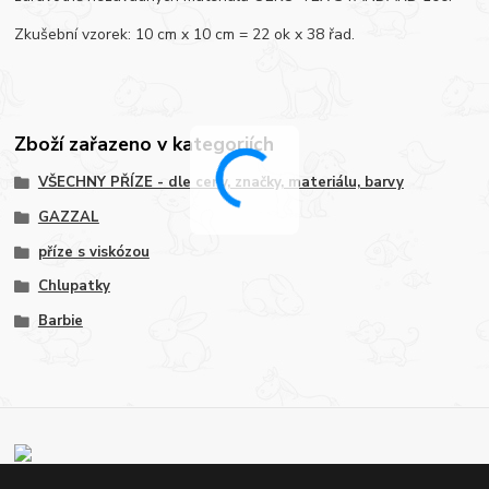
Zkušební vzorek: 10 cm x 10 cm = 22 ok x 38 řad.
Zboží zařazeno v kategoriích
VŠECHNY PŘÍZE - dle ceny, značky, materiálu, barvy
GAZZAL
příze s viskózou
Chlupatky
Barbie