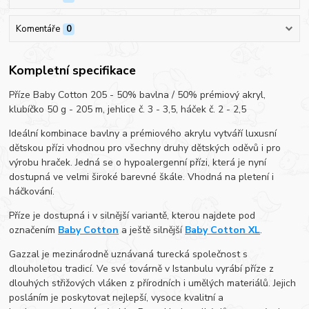
Komentáře
0
Kompletní specifikace
Příze Baby Cotton 205 - 50% bavlna / 50% prémiový akryl,
klubíčko 50 g - 205 m, jehlice č. 3 - 3,5, háček č. 2 - 2,5
Ideální kombinace bavlny a prémiového akrylu vytváří luxusní
dětskou přízi vhodnou pro všechny druhy dětských oděvů i pro
výrobu hraček. Jedná se o hypoalergenní přízi, která je nyní
dostupná ve velmi široké barevné škále. Vhodná na pletení i
háčkování.
Příze je dostupná i v silnější variantě, kterou najdete pod
označením
Baby Cotton
a ještě silnější
Baby Cotton XL
.
Gazzal je mezinárodně uznávaná turecká společnost s
dlouholetou tradicí. Ve své továrně v Istanbulu vyrábí příze z
dlouhých střižových vláken z přírodních i umělých materiálů. Jejich
posláním je poskytovat nejlepší, vysoce kvalitní a