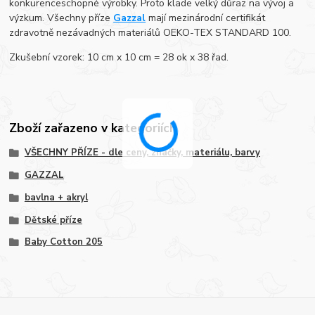
konkurenceschopné výrobky. Proto klade velký důraz na vývoj a
výzkum. Všechny příze
Gazzal
mají mezinárodní certifikát
zdravotně nezávadných materiálů OEKO-TEX STANDARD 100.
Zkušební vzorek: 10 cm x 10 cm = 28 ok x 38 řad.
Zboží zařazeno v kategoriích
VŠECHNY PŘÍZE - dle ceny, značky, materiálu, barvy
GAZZAL
bavlna + akryl
Dětské příze
Baby Cotton 205