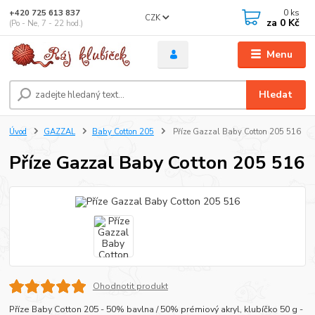
0
ks
+420 725 613 837
CZK
za
0 Kč
(Po - Ne, 7 - 22 hod.)
Menu
Hledat
Úvod
GAZZAL
Baby Cotton 205
Příze Gazzal Baby Cotton 205 516
Příze Gazzal Baby Cotton 205 516
Ohodnotit produkt
Příze Baby Cotton 205 - 50% bavlna / 50% prémiový akryl, klubíčko 50 g -