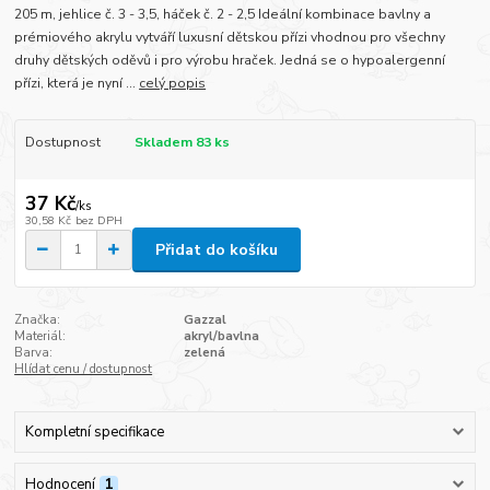
205 m, jehlice č. 3 - 3,5, háček č. 2 - 2,5 Ideální kombinace bavlny a
prémiového akrylu vytváří luxusní dětskou přízi vhodnou pro všechny
druhy dětských oděvů i pro výrobu hraček. Jedná se o hypoalergenní
přízi, která je nyní ...
celý popis
Dostupnost
Skladem 83 ks
37 Kč
/
ks
30,58 Kč
bez DPH
Přidat do košíku
Značka:
Gazzal
Materiál:
akryl/bavlna
Barva:
zelená
Hlídat cenu / dostupnost
Kompletní specifikace
Hodnocení
1