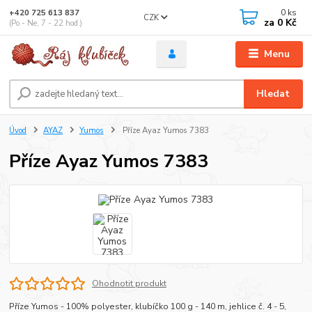
0
ks
+420 725 613 837
CZK
za
0 Kč
(Po - Ne, 7 - 22 hod.)
Menu
Hledat
Úvod
AYAZ
Yumos
Příze Ayaz Yumos 7383
Příze Ayaz Yumos 7383
Ohodnotit produkt
Příze Yumos - 100% polyester, klubíčko 100 g - 140 m, jehlice č. 4 - 5,