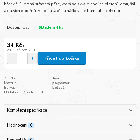
háček č. 3 Jemná střapatá příze, která se skvěle hodí na pletení lemů, šál
a dalších doplňků. Vhodná také na háčkované bambule.
celý popis
Dostupnost
Skladem 4 ks
34 Kč
/
ks
28,10 Kč
bez DPH
Přidat do košíku
Značka:
Ayaz
Materiál:
polyester
Barva:
béžová
Hlídat cenu / dostupnost
Kompletní specifikace
Hodnocení
0
Komentáře
0