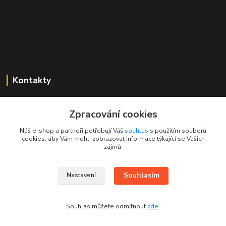
Kontakty
Mgr. Linda Dobešová
+420 725 613 837
Zpracování cookies
(Po - Ne, 7 - 22 hod.)
Náš e-shop a partneři potřebují Váš
souhlas
s použitím souborů
cookies, aby Vám mohli zobrazovat informace týkající se Vašich
info@rajklubicek.cz
zájmů.
Souhlasím
Nastavení
Souhlas můžete odmítnout
zde
.