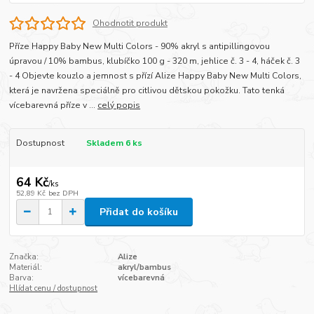
Ohodnotit produkt
Příze Happy Baby New Multi Colors - 90% akryl s antipillingovou
úpravou / 10% bambus, klubíčko 100 g - 320 m, jehlice č. 3 - 4, háček č. 3
- 4 Objevte kouzlo a jemnost s přízí Alize Happy Baby New Multi Colors,
která je navržena speciálně pro citlivou dětskou pokožku. Tato tenká
vícebarevná příze v ...
celý popis
Dostupnost
Skladem 6 ks
64 Kč
/
ks
52,89 Kč
bez DPH
Přidat do košíku
Značka:
Alize
Materiál:
akryl/bambus
Barva:
vícebarevná
Hlídat cenu / dostupnost