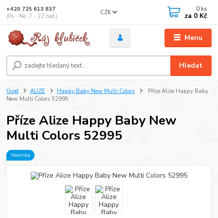
0
ks
+420 725 613 837
CZK
za
0 Kč
(Po - Ne, 7 - 22 hod.)
Menu
Hledat
Úvod
ALIZE
Happy Baby New Multi Colors
Příze Alize Happy Baby
New Multi Colors 52995
Příze Alize Happy Baby New
Multi Colors 52995
Novinka