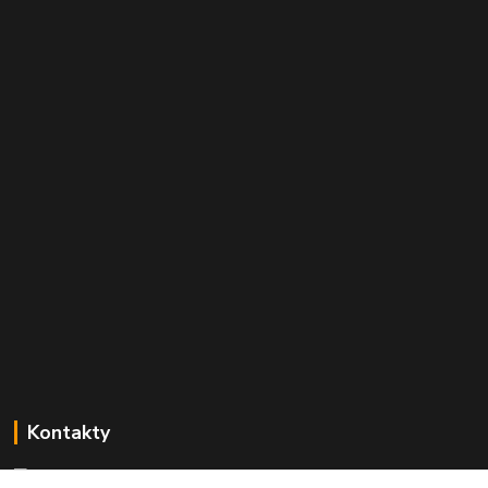
Kontakty
Mgr. Linda Dobešová